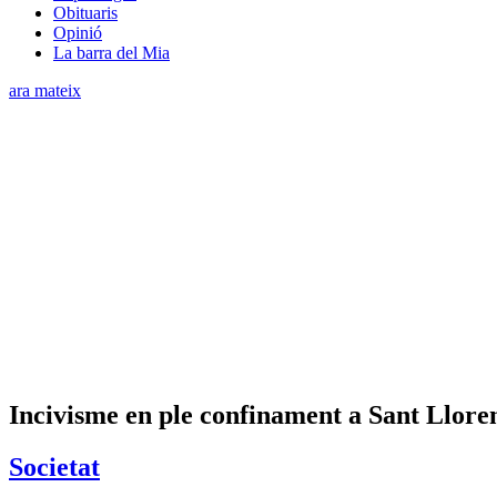
Obituaris
Opinió
La barra del Mia
ara mateix
Incivisme en ple confinament a Sant Llor
Societat