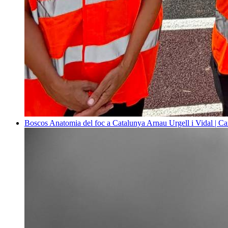
Boscos
Anatomia del foc a Catalunya
Arnau Urgell i Vidal | Ca