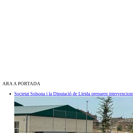
ARA A PORTADA
Societat
Solsona i la Diputació de Lleida preparen intervencions