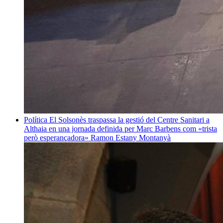
Política
El Solsonès traspassa la gestió del Centre Sanitari a
Althaia en una jornada definida per Marc Barbens com «trista
però esperançadora»
Ramon Estany Montanyà