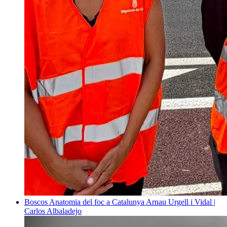
Boscos
Anatomia del foc a Catalunya
Arnau Urgell i Vidal |
Carlos Albaladejo