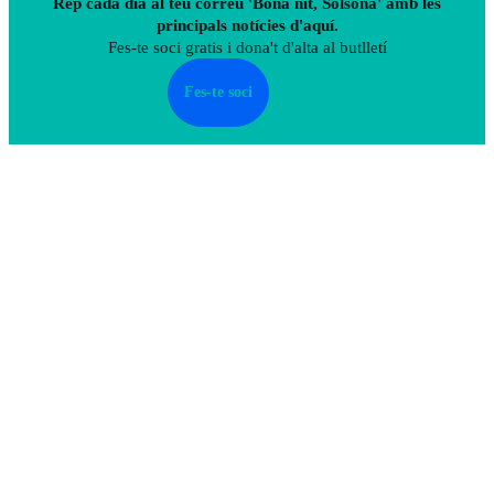
Rep cada dia al teu correu 'Bona nit, Solsona' amb les
principals notícies d'aquí.
Fes-te soci gratis i dona't d'alta al butlletí
Fes-te soci