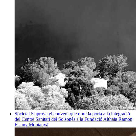
Societat
S'aprova el conveni que obre la porta a la integració
del Centre Sanitari del Solsonès a la Fundació Althaia
Ramon
Estany Montanyà