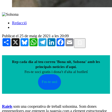
Redacció
Publicat el 25 de maig de 2021 a les 20:09
Share
X
Bluesky
WhatsApp
Telegram
LinkedIn
Facebook
Email
Rep cada dia al teu correu 'Bona nit, Solsona' amb les
principals notícies d'aquí.
Fes-te soci gratis i dona't d'alta al butlletí
Fes-te soci
Raiels
som una cooperativa de treball solsonina. Som dones
emprenedores que entenem la pagesia com a element estructurador