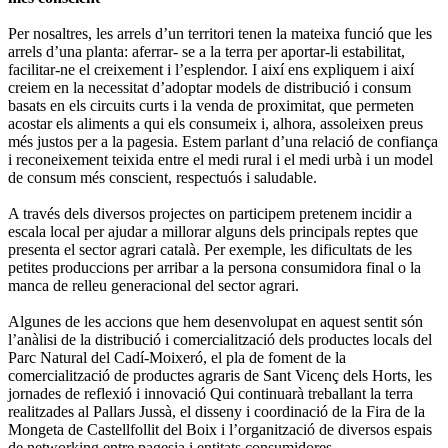
Per nosaltres, les arrels d’un territori tenen la mateixa funció que les
arrels d’una planta: aferrar- se a la terra per aportar-li estabilitat,
facilitar-ne el creixement i l’esplendor. I així ens expliquem i així
creiem en la necessitat d’adoptar models de distribució i consum
basats en els circuits curts i la venda de proximitat, que permeten
acostar els aliments a qui els consumeix i, alhora, assoleixen preus
més justos per a la pagesia. Estem parlant d’una relació de confiança
i reconeixement teixida entre el medi rural i el medi urbà i un model
de consum més conscient, respectuós i saludable.
A través dels diversos projectes on participem pretenem incidir a
escala local per ajudar a millorar alguns dels principals reptes que
presenta el sector agrari català. Per exemple, les dificultats de les
petites produccions per arribar a la persona consumidora final o la
manca de relleu generacional del sector agrari.
Algunes de les accions que hem desenvolupat en aquest sentit són
l’anàlisi de la distribució i comercialització dels productes locals del
Parc Natural del Cadí-Moixeró, el pla de foment de la
comercialització de productes agraris de Sant Vicenç dels Horts, les
jornades de reflexió i innovació Qui continuarà treballant la terra
realitzades al Pallars Jussà, el disseny i coordinació de la Fira de la
Mongeta de Castellfollit del Boix i l’organització de diversos espais
de networking entre pagesia i entitats consumidores.