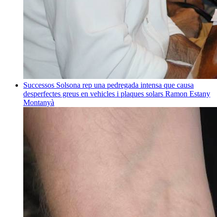
Successos
Solsona rep una pedregada intensa que causa
desperfectes greus en vehicles i plaques solars
Ramon Estany
Montanyà