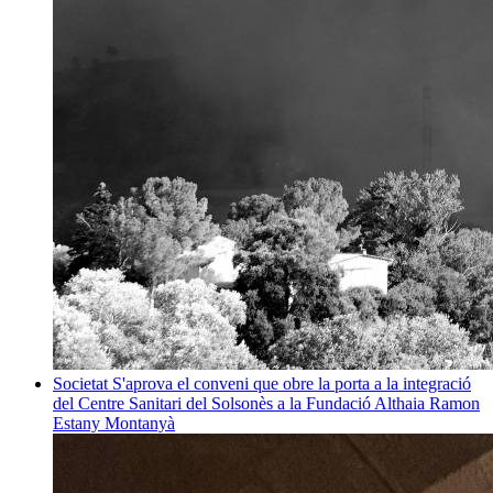
Societat
S'aprova el conveni que obre la porta a la integració
del Centre Sanitari del Solsonès a la Fundació Althaia
Ramon
Estany Montanyà