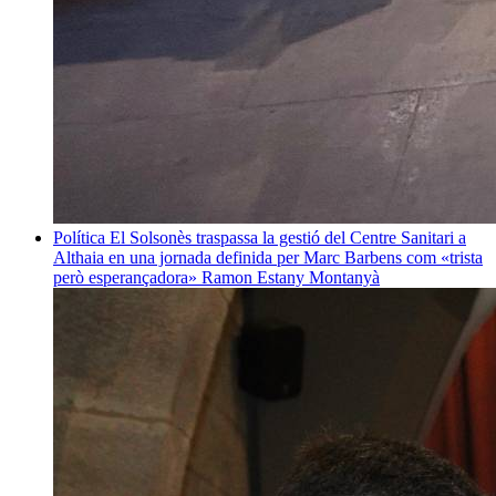
Política
El Solsonès traspassa la gestió del Centre Sanitari a
Althaia en una jornada definida per Marc Barbens com «trista
però esperançadora»
Ramon Estany Montanyà