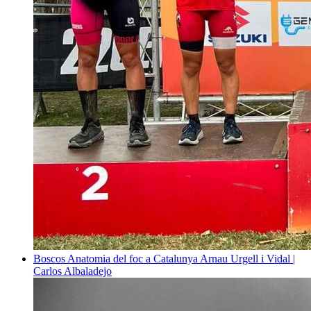
Boscos
Anatomia del foc a Catalunya
Arnau Urgell i Vidal |
Carlos Albaladejo