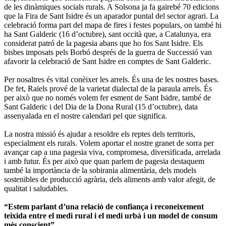
de les dinàmiques socials rurals. A Solsona ja fa gairebé 70 edicions
que la Fira de Sant Isidre és un aparador puntal del sector agrari. La
celebració forma part del mapa de fires i festes populars, on també hi
ha Sant Galderic (16 d’octubre), sant occità que, a Catalunya, era
considerat patró de la pagesia abans que ho fos Sant Isidre. Els
bisbes imposats pels Borbó després de la guerra de Successió van
afavorir la celebració de Sant Isidre en comptes de Sant Galderic.
Per nosaltres és vital conèixer les arrels. És una de les nostres bases.
De fet, Raiels prové de la varietat dialectal de la paraula arrels. És
per això que no només volem fer esment de Sant Isidre, també de
Sant Galderic i del Dia de la Dona Rural (15 d’octubre), data
assenyalada en el nostre calendari pel que significa.
La nostra missió és ajudar a resoldre els reptes dels territoris,
especialment els rurals. Volem aportar el nostre granet de sorra per
avançar cap a una pagesia viva, compromesa, diversificada, arrelada
i amb futur. És per això que quan parlem de pagesia destaquem
també la importància de la sobirania alimentària, dels models
sostenibles de producció agrària, dels aliments amb valor afegit, de
qualitat i saludables.
“Estem parlant d’una relació de confiança i reconeixement
teixida entre el medi rural i el medi urbà i un model de consum
més conscient”