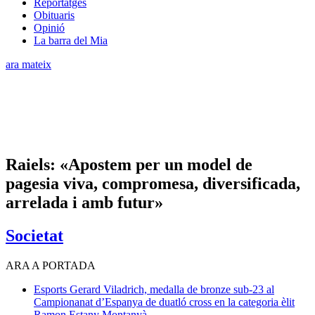
Reportatges
Obituaris
Opinió
La barra del Mia
ara mateix
Raiels: «Apostem per un model de
pagesia viva, compromesa, diversificada,
arrelada i amb futur»
Societat
ARA A PORTADA
Esports
Gerard Viladrich, medalla de bronze sub-23 al
Campionanat d’Espanya de duatló cross en la categoria èlit
Ramon Estany Montanyà