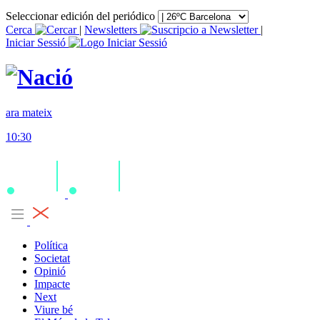
Seleccionar edición del periódico
Cerca
|
Newsletters
|
Iniciar Sessió
ara mateix
10:30
Política
Societat
Opinió
Impacte
Next
Viure bé