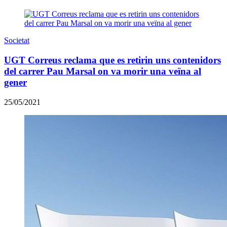
Societat
UGT Correus reclama que es retirin uns contenidors
del carrer Pau Marsal on va morir una veïna al
gener
25/05/2021