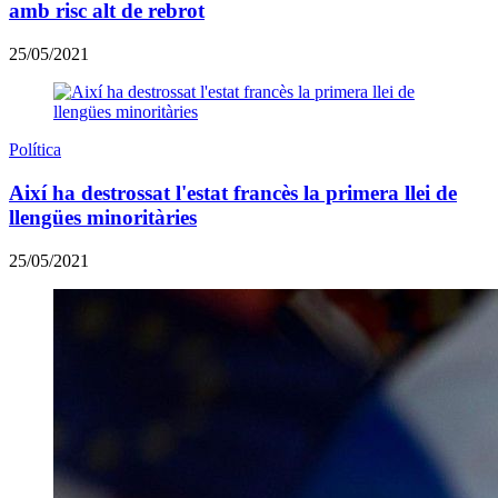
amb risc alt de rebrot
25/05/2021
Política
Així ha destrossat l'estat francès la primera llei de
llengües minoritàries
25/05/2021