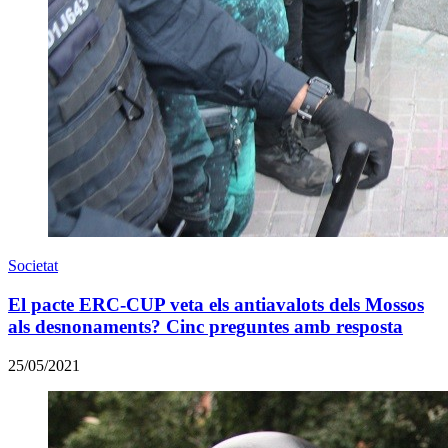
Societat
El pacte ERC-CUP veta els antiavalots dels Mossos
als desnonaments? Cinc preguntes amb resposta
25/05/2021