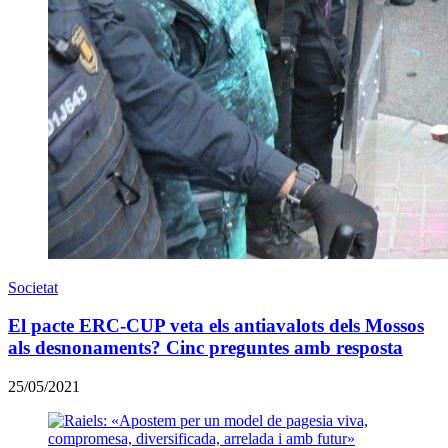
Societat
El pacte ERC-CUP veta els antiavalots dels Mossos
als desnonaments? Cinc preguntes amb resposta
25/05/2021