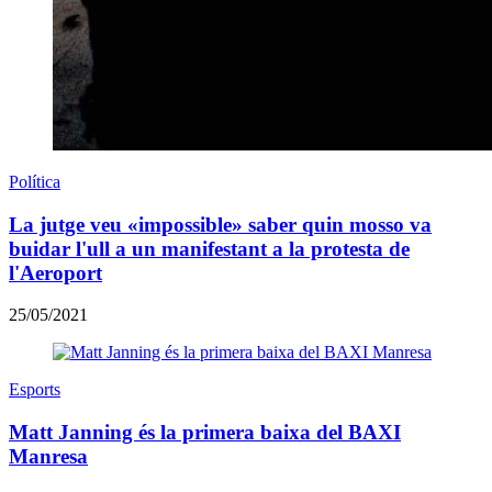
Política
La jutge veu «impossible» saber quin mosso va
buidar l'ull a un manifestant a la protesta de
l'Aeroport
25/05/2021
Esports
Matt Janning és la primera baixa del BAXI
Manresa