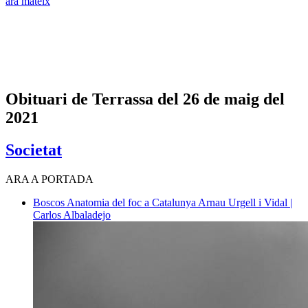
ara mateix
Obituari de Terrassa del 26 de maig del
2021
Societat
ARA A PORTADA
Boscos
Anatomia del foc a Catalunya
Arnau Urgell i Vidal |
Carlos Albaladejo