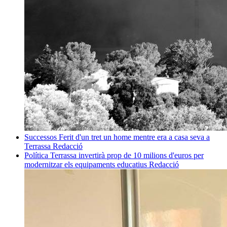
Successos
Ferit d'un tret un home mentre era a casa seva a
Terrassa
Redacció
Política
Terrassa invertirà prop de 10 milions d'euros per
modernitzar els equipaments educatius
Redacció