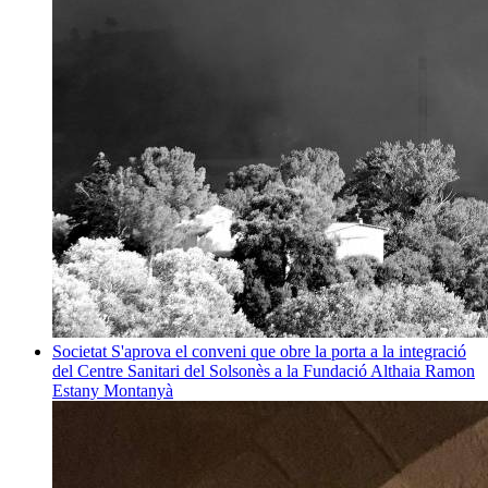
Societat
S'aprova el conveni que obre la porta a la integració
del Centre Sanitari del Solsonès a la Fundació Althaia
Ramon
Estany Montanyà