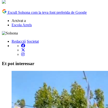
Escull Solsona com la teva font preferida de Google
Arxivat a
Escola Arrels
Redacció
Societat
Et pot interessar