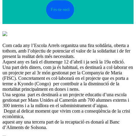
Fes-te soci
Com cada any l’Escola Arrels organitza una fira solidària, oberta a
tothom, amb l’objectiu de potenciar el valor de la solidaritat i de fer
present la realitat dels més necessitats.
Aquest any es farà el diumenge 12 d’abril i ja serà la 19a edició.
Una part dels diners, com ja és habitual, es destinarà a col·laborar en
un projecte per al 3r món gestionat per la Companyia de Maria
(FISC). Concretament es col·laborarà en el projecte que es porta a
terme a Kyondo (Congo) per contribuir a la disminució de la
mortalitat principalment en dones i nens.
Una segona part es destinarà a un projecte educatiu d’una escola
gestionat per Mans Unides al Camerún amb 700 alumnes externs i
300 interns i a la millora en el subministrament d’aigua.
Degut al delicat moment que vivim com a conseqüència de la crisi
econòmica,
aquest any una tercera part de la recaptació es donarà al Banc
d’Aliments de Solsona.