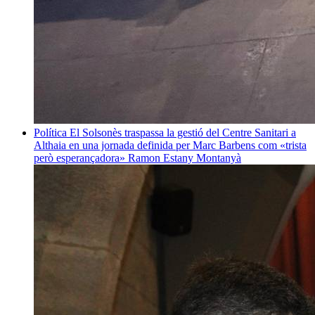
Política
El Solsonès traspassa la gestió del Centre Sanitari a
Althaia en una jornada definida per Marc Barbens com «trista
però esperançadora»
Ramon Estany Montanyà