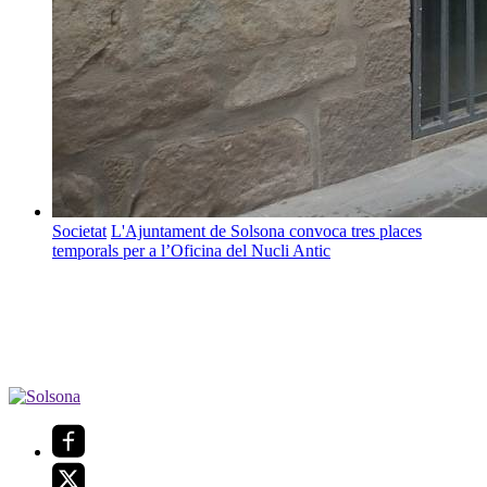
Societat
L'Ajuntament de Solsona convoca tres places
temporals per a l’Oficina del Nucli Antic