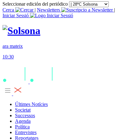
Seleccionar edición del periódico
Cerca
|
Newsletters
|
Iniciar Sessió
ara mateix
10:30
Últimes Notícies
Societat
Successos
Agenda
Política
Entrevistes
Reportatges