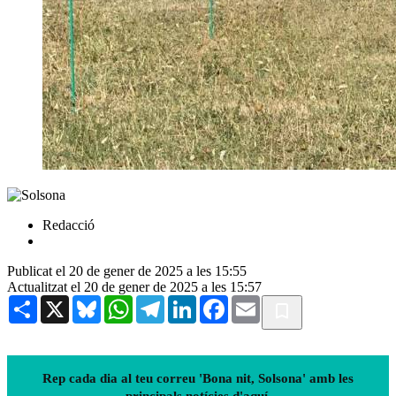
Redacció
Publicat el 20 de gener de 2025 a les 15:55
Actualitzat el 20 de gener de 2025 a les 15:57
Share
X
Bluesky
WhatsApp
Telegram
LinkedIn
Facebook
Email
Rep cada dia al teu correu 'Bona nit, Solsona' amb les
principals notícies d'aquí.