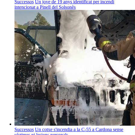
Successos
Un jove de 19 anys identificat per incendi
intencionat a Pinell del Solsonès
Successos
Un cotxe s'incendia a la C-55 a Cardona sense
víctimes ni lesions personals