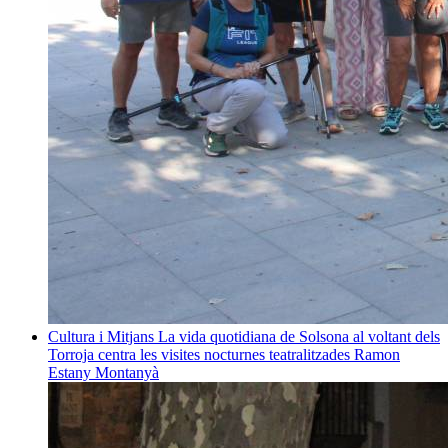
Cultura i Mitjans
La vida quotidiana de Solsona al voltant dels
Torroja centra les visites nocturnes teatralitzades
Ramon
Estany Montanyà