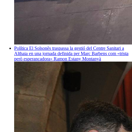
Política
El Solsonès traspassa la gestió del Centre Sanitari a
Althaia en una jornada definida per Marc Barbens com «trista
però esperançadora»
Ramon Estany Montanyà