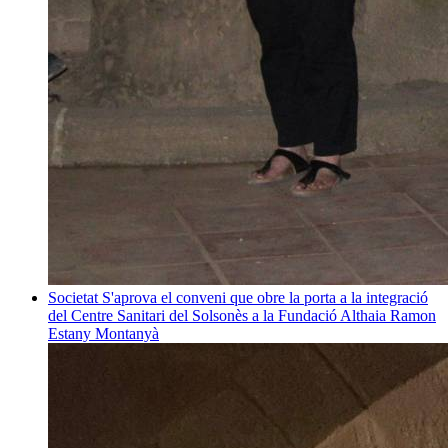
Societat
S'aprova el conveni que obre la porta a la integració
del Centre Sanitari del Solsonès a la Fundació Althaia
Ramon
Estany Montanyà