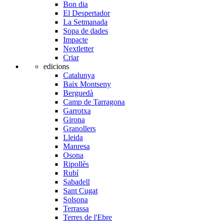
Bon dia
El Despertador
La Setmanada
Sopa de dades
Impacte
Nextletter
Criar
edicions
Catalunya
Baix Montseny
Berguedà
Camp de Tarragona
Garrotxa
Girona
Granollers
Lleida
Manresa
Osona
Ripollès
Rubí
Sabadell
Sant Cugat
Solsona
Terrassa
Terres de l'Ebre