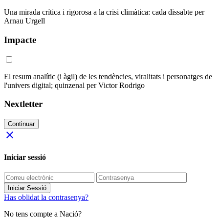
Una mirada crítica i rigorosa a la crisi climàtica: cada dissabte per
Arnau Urgell
Impacte
El resum analític (i àgil) de les tendències, viralitats i personatges de
l'univers digital; quinzenal per Victor Rodrigo
Nextletter
Continuar
close
Iniciar sessió
Iniciar Sessió
Has oblidat la contrasenya?
No tens compte a Nació?