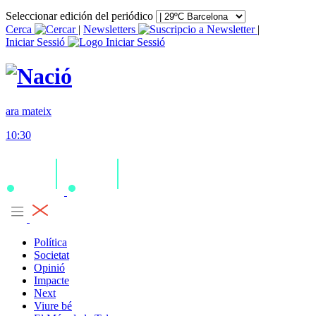
Seleccionar edición del periódico
Cerca
|
Newsletters
|
Iniciar Sessió
ara mateix
10:30
Política
Societat
Opinió
Impacte
Next
Viure bé