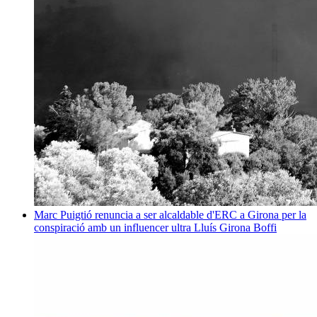
Marc Puigtió renuncia a ser alcaldable d'ERC a Girona per la
conspiració amb un influencer ultra
Lluís Girona Boffi