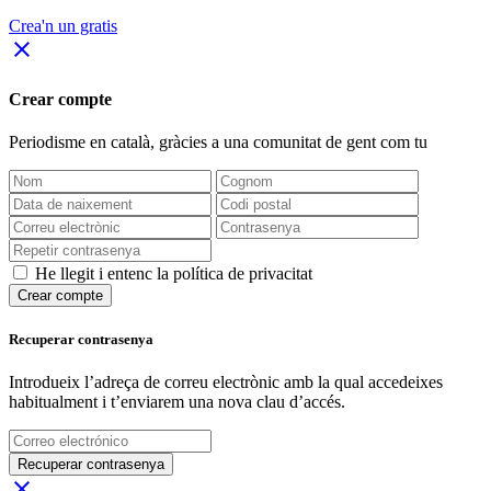
Crea'n un gratis
close
Crear compte
Periodisme
en català
, gràcies a una comunitat de gent com tu
He llegit i entenc la política de privacitat
Crear compte
Recuperar contrasenya
Introdueix l’adreça de correu electrònic amb la qual accedeixes
habitualment i t’enviarem una nova clau d’accés.
Recuperar contrasenya
close