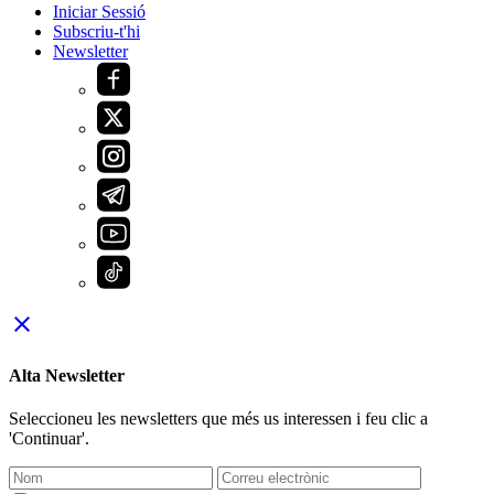
Iniciar Sessió
Subscriu-t'hi
Newsletter
close
Alta Newsletter
Seleccioneu les newsletters que més us interessen i feu clic a
'Continuar'.