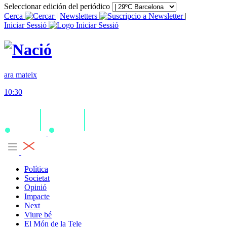
Seleccionar edición del periódico
Cerca
|
Newsletters
|
Iniciar Sessió
ara mateix
10:30
Política
Societat
Opinió
Impacte
Next
Viure bé
El Món de la Tele