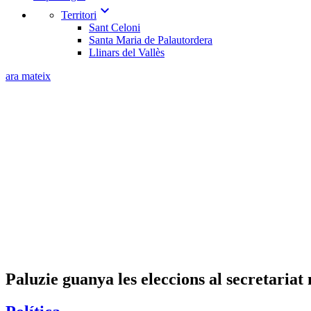
expand_more
Territori
Sant Celoni
Santa Maria de Palautordera
Llinars del Vallès
ara mateix
Paluzie guanya les eleccions al secretariat