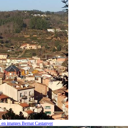
i en imatges
Bernat Castanyer