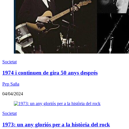
Societat
1974 i continuen de gira 50 anys després
Pep Saña
04/04/2024
Societat
1973: un any gloriós per a la història del rock