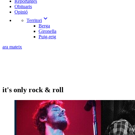
Reportatges
Obituaris
Opinió
expand_more
Territori
Berga
Gironella
Puig-reig
ara mateix
it's only rock & roll