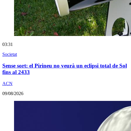
03:31
Societat
Sense sort: el Pirineu no veurà un eclipsi total de Sol
fins al 2433
ACN
09/08/2026