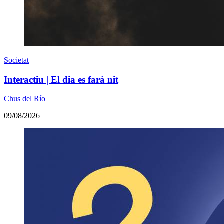
Societat
Interactiu | El dia es farà nit
Chus del Río
09/08/2026