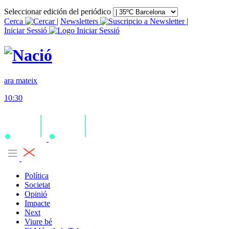
Seleccionar edición del periódico
Cerca
|
Newsletters
|
Iniciar Sessió
ara mateix
10:30
Política
Societat
Opinió
Impacte
Next
Viure bé