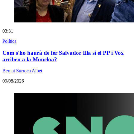
03:31
Política
Com s'ho haurà de fer Salvador Illa si el PP i Vox
arriben a la Moncloa?
Bernat Surroca Albet
09/08/2026