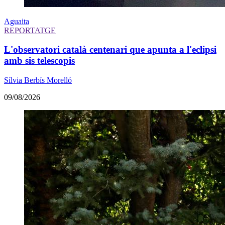
Aguaita
REPORTATGE
L'observatori català centenari que apunta a l'eclipsi
amb sis telescopis
Sílvia Berbís Morelló
09/08/2026