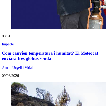
03:31
Impacte
Com canvien temperatura i humitat? El Meteocat
enviarà tres globus sonda
Arnau Urgell i Vidal
09/08/2026