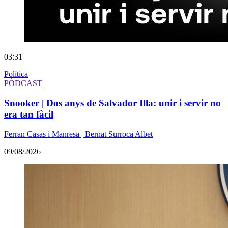
03:31
Política
PÒDCAST
Snooker | Dos anys de Salvador Illa: unir i servir no
era tan fàcil
Ferran Casas i Manresa | Bernat Surroca Albet
09/08/2026