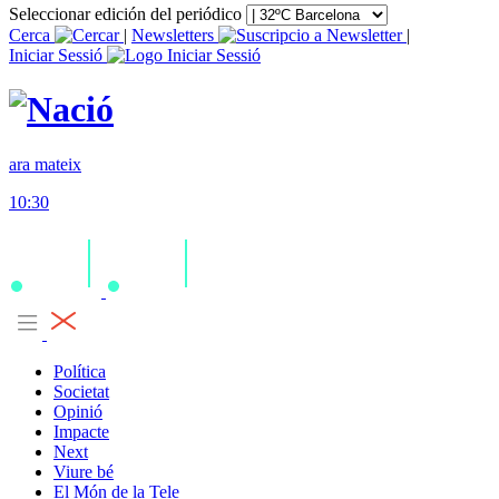
Seleccionar edición del periódico
Cerca
|
Newsletters
|
Iniciar Sessió
ara mateix
10:30
Política
Societat
Opinió
Impacte
Next
Viure bé
El Món de la Tele