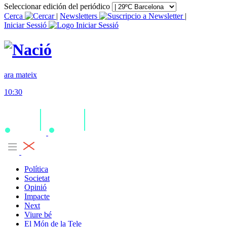
Seleccionar edición del periódico
Cerca
|
Newsletters
|
Iniciar Sessió
ara mateix
10:30
Política
Societat
Opinió
Impacte
Next
Viure bé
El Món de la Tele