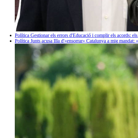
Política
Gestionar els errors d'Educació i complir els acords: els
Política
Junts acusa Illa d'«ensorrar» Catalunya a mig mandat: 