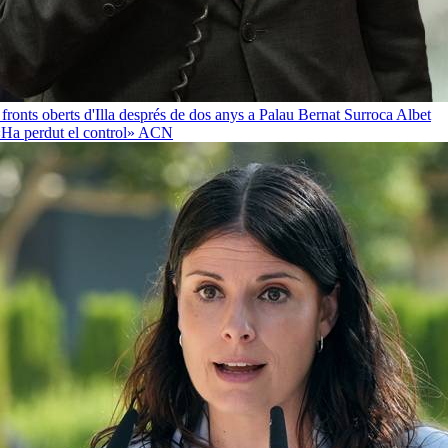
 fronts oberts d'Illa després de dos anys a Palau
Bernat Surroca Albet
«Ha perdut el control»
ACN