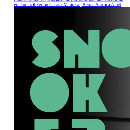
era tan fàcil
Ferran Casas i Manresa | Bernat Surroca Albet