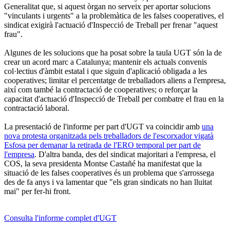
Generalitat que, si aquest òrgan no serveix per aportar solucions
"vinculants i urgents" a la problemàtica de les falses cooperatives, el
sindicat exigirà l'actuació d'Inspecció de Treball per frenar "aquest
frau".
Algunes de les solucions que ha posat sobre la taula UGT són la de
crear un acord marc a Catalunya; mantenir els actuals convenis
col·lectius d'àmbit estatal i que siguin d'aplicació obligada a les
cooperatives; limitar el percentatge de treballadors aliens a l'empresa,
així com també la contractació de cooperatives; o reforçar la
capacitat d'actuació d'Inspecció de Treball per combatre el frau en la
contractació laboral.
La presentació de l'informe per part d'UGT va coincidir amb
una
nova protesta organitzada pels treballadors de l'escorxador vigatà
Esfosa per demanar la retirada de l'ERO temporal per part de
l'empresa
. D'altra banda, des del sindicat majoritari a l'empresa, el
COS, la seva presidenta Montse Castañé ha manifestat que la
situació de les falses cooperatives és un problema que s'arrossega
des de fa anys i va lamentar que "els gran sindicats no han lluitat
mai" per fer-hi front.
Consulta l'informe complet d'UGT