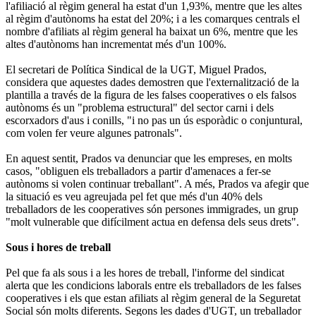
l'afiliació al règim general ha estat d'un 1,93%, mentre que les altes
al règim d'autònoms ha estat del 20%; i a les comarques centrals el
nombre d'afiliats al règim general ha baixat un 6%, mentre que les
altes d'autònoms han incrementat més d'un 100%.
El secretari de Política Sindical de la UGT, Miguel Prados,
considera que aquestes dades demostren que l'externalització de la
plantilla a través de la figura de les falses cooperatives o els falsos
autònoms és un "problema estructural" del sector carni i dels
escorxadors d'aus i conills, "i no pas un ús esporàdic o conjuntural,
com volen fer veure algunes patronals".
En aquest sentit, Prados va denunciar que les empreses, en molts
casos, "obliguen els treballadors a partir d'amenaces a fer-se
autònoms si volen continuar treballant". A més, Prados va afegir que
la situació es veu agreujada pel fet que més d'un 40% dels
treballadors de les cooperatives són persones immigrades, un grup
"molt vulnerable que difícilment actua en defensa dels seus drets".
Sous i hores de treball
Pel que fa als sous i a les hores de treball, l'informe del sindicat
alerta que les condicions laborals entre els treballadors de les falses
cooperatives i els que estan afiliats al règim general de la Seguretat
Social són molts diferents. Segons les dades d'UGT, un treballador