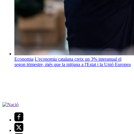
Economia
L'economia catalana creix un 3% interanual el
segon trimestre, més que la mitjana a l'Estat i la Unió Europea