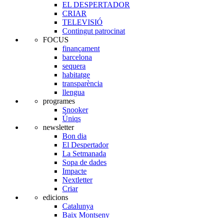
EL DESPERTADOR
CRIAR
TELEVISIÓ
Contingut patrocinat
FOCUS
finançament
barcelona
sequera
habitatge
transparència
llengua
programes
Snooker
Úniqs
newsletter
Bon dia
El Despertador
La Setmanada
Sopa de dades
Impacte
Nextletter
Criar
edicions
Catalunya
Baix Montseny