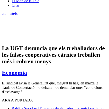
El Món de la Tele
Criar
ara mateix
La UGT denuncia que els treballadors de
les falses cooperatives càrnies treballen
més i cobren menys
Economia
El sindicat avisa la Generalitat que, malgrat hi hagi en marxa la
Taula de Concertació, no deixaran de denunciar unes "condicions
d'esclavatge"
ARA A PORTADA
Política
Snooker | Dos anys de Salvador Illa: unir i servir no