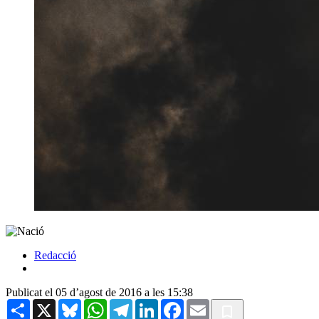
Redacció
Publicat el 05 d’agost de 2016 a les 15:38
Share
X
Bluesky
WhatsApp
Telegram
LinkedIn
Facebook
Email