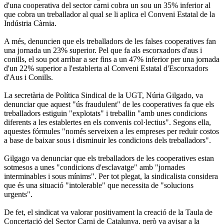
d'una cooperativa del sector carni cobra un sou un 35% inferior al
que cobra un treballador al qual se li aplica el Conveni Estatal de la
Indústria Càrnia.
A més, denuncien que els treballadors de les falses cooperatives fan
una jornada un 23% superior. Pel que fa als escorxadors d'aus i
conills, el sou pot arribar a ser fins a un 47% inferior per una jornada
d'un 22% superior a l'establerta al Conveni Estatal d'Escorxadors
d'Aus i Conills.
La secretària de Política Sindical de la UGT, Núria Gilgado, va
denunciar que aquest "ús fraudulent" de les cooperatives fa que els
treballadors estiguin "explotats" i treballin "amb unes condicions
diferents a les establertes en els convenis col·lectius". Segons ella,
aquestes fórmules "només serveixen a les empreses per reduir costos
a base de baixar sous i disminuir les condicions dels treballadors".
Gilgago va denunciar que els treballadors de les cooperatives estan
sotmesos a unes "condicions d'esclavatge" amb "jornades
interminables i sous mínims". Per tot plegat, la sindicalista considera
que és una situació "intolerable" que necessita de "solucions
urgents".
De fet, el sindicat va valorar positivament la creació de la Taula de
Concertació del Sector Carni de Catalunya, però va avisar a la