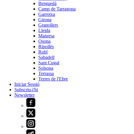
Berguedà
Camp de Tarragona
Garrotxa
Girona
Granollers
Lleida
Manresa
Osona
Ripollès
Rubí
Sabadell
Sant Cugat
Solsona
Terrassa
Terres de l'Ebre
Iniciar Sessió
Subscriu-t'hi
Newsletter