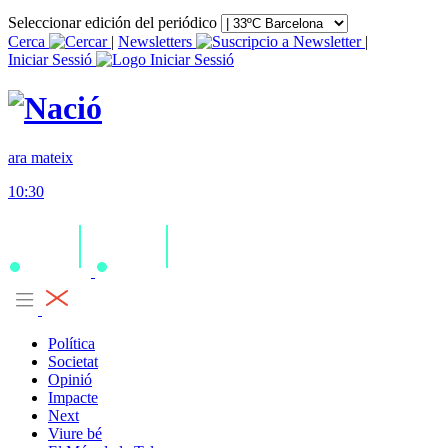
Seleccionar edición del periódico
Cerca
|
Newsletters
|
Iniciar Sessió
ara mateix
10:30
Política
Societat
Opinió
Impacte
Next
Viure bé