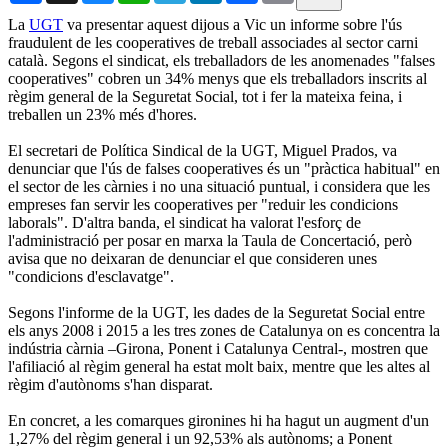
La
UGT
va presentar aquest dijous a Vic un informe sobre l'ús
fraudulent de les cooperatives de treball associades al sector carni
català. Segons el sindicat, els treballadors de les anomenades "falses
cooperatives" cobren un 34% menys que els treballadors inscrits al
règim general de la Seguretat Social, tot i fer la mateixa feina, i
treballen un 23% més d'hores.
El secretari de Política Sindical de la UGT, Miguel Prados, va
denunciar que l'ús de falses cooperatives és un "pràctica habitual" en
el sector de les càrnies i no una situació puntual, i considera que les
empreses fan servir les cooperatives per "reduir les condicions
laborals". D'altra banda, el sindicat ha valorat l'esforç de
l'administració per posar en marxa la Taula de Concertació, però
avisa que no deixaran de denunciar el que consideren unes
"condicions d'esclavatge".
Segons l'informe de la UGT, les dades de la Seguretat Social entre
els anys 2008 i 2015 a les tres zones de Catalunya on es concentra la
indústria càrnia –Girona, Ponent i Catalunya Central-, mostren que
l'afiliació al règim general ha estat molt baix, mentre que les altes al
règim d'autònoms s'han disparat.
En concret, a les comarques gironines hi ha hagut un augment d'un
1,27% del règim general i un 92,53% als autònoms; a Ponent