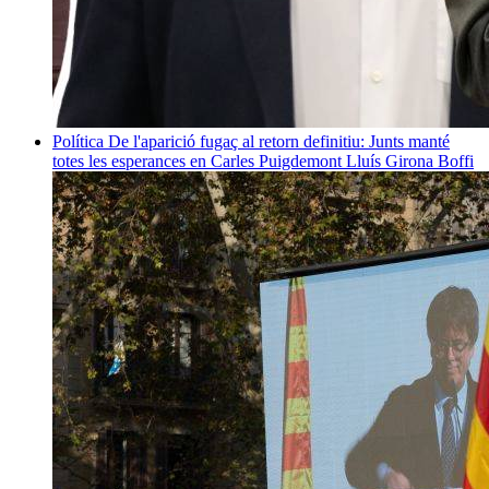
Política
De l'aparició fugaç al retorn definitiu: Junts manté
totes les esperances en Carles Puigdemont
Lluís Girona Boffi