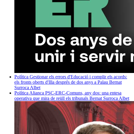
Política
Gestionar els errors d'Educació i complir els acords:
els fronts oberts d'Illa després de dos anys a Palau
Bernat
Surroca Albet
Política
Aliança PSC-ERC-Comuns, any dos: una entesa
operativa que mira de reüll els tribunals
Bernat Surroca Albet