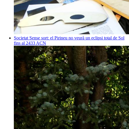
Societat
Sense sort: el Pirineu no veurà un eclipsi total de Sol
fins al 2433
ACN