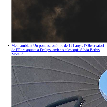
Medi ambient
Un pont astronòmic de 121 anys: l’Observatori
de l’Ebre apunta a l’eclipsi amb sis telescopis
Sílvia Berbís
Morelló