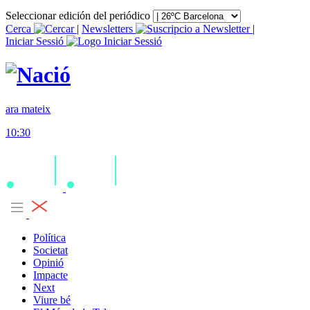
Seleccionar edición del periódico
Cerca
|
Newsletters
|
Iniciar Sessió
ara mateix
10:30
Política
Societat
Opinió
Impacte
Next
Viure bé