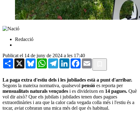
Redacció
Publicat el 14 de juny de 2024 a les 17:40
Share
X
Bluesky
WhatsApp
Telegram
LinkedIn
Facebook
Email
La paga extra d'estiu dels i les jubilades està a punt d'arribar.
Segons la mateixa normativa, qualsevol
pensió
es reporta per
mensualitats naturals vençudes
i es divideixen en
14 pagues.
Què
vol dir això? Que els jubilats i jubilades tenen dues pagues
extraordinàries i ara que la calor cada vegada colla més i l'estiu és a
tocar, aviat cobraran una mica més del que és habitual.