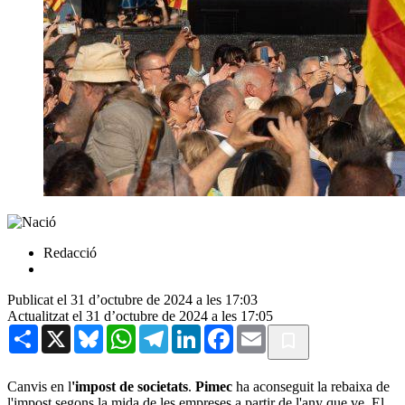
Redacció
Publicat el 31 d’octubre de 2024 a les 17:03
Actualitzat el 31 d’octubre de 2024 a les 17:05
Share
X
Bluesky
WhatsApp
Telegram
LinkedIn
Facebook
Email
Canvis en l
'impost de societats
.
Pimec
ha aconseguit la rebaixa de
l'impost segons la mida de les empreses a partir de l'any que ve. El