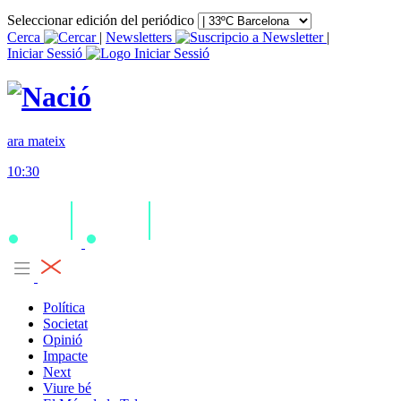
Seleccionar edición del periódico
Cerca
|
Newsletters
|
Iniciar Sessió
ara mateix
10:30
Política
Societat
Opinió
Impacte
Next
Viure bé