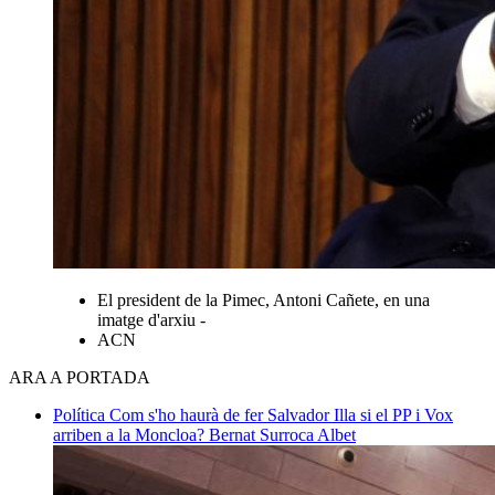
El president de la Pimec, Antoni Cañete, en una
imatge d'arxiu -
ACN
ARA A PORTADA
Política
Com s'ho haurà de fer Salvador Illa si el PP i Vox
arriben a la Moncloa?
Bernat Surroca Albet