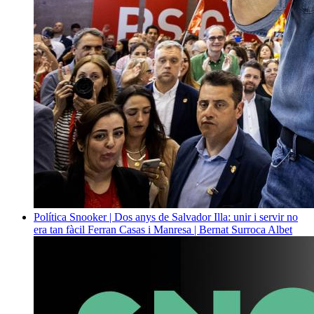
Política
Snooker | Dos anys de Salvador Illa: unir i servir no
era tan fàcil
Ferran Casas i Manresa | Bernat Surroca Albet