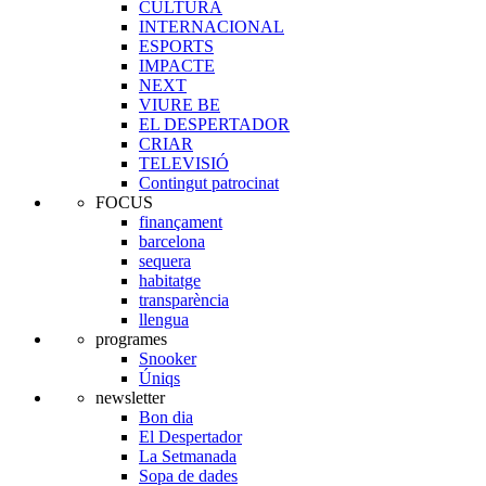
CULTURA
INTERNACIONAL
ESPORTS
IMPACTE
NEXT
VIURE BE
EL DESPERTADOR
CRIAR
TELEVISIÓ
Contingut patrocinat
FOCUS
finançament
barcelona
sequera
habitatge
transparència
llengua
programes
Snooker
Úniqs
newsletter
Bon dia
El Despertador
La Setmanada
Sopa de dades