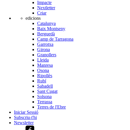
Impacte
Nextletter
Criar
edicions
Catalunya
Baix Montseny
Berguedà
Camp de Tarragona
Garrotxa
Girona
Granollers
Lleida
Manresa
Osona
Ripollès
Rubí
Sabadell
Sant Cugat
Solsona
Terrassa
Terres de l'Ebre
Iniciar Sessió
Subscriu-t'hi
Newsletter