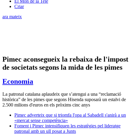
El Món de la Tele
Criar
ara mateix
Pimec aconsegueix la rebaixa de l'impost
de societats segons la mida de les pimes
Economia
La patronal catalana aplaudeix que s’atengui a una “reclamació
històrica” de les pimes que segons Hisenda suposarà un estalvi de
2.500 milions d'euros en els pròxims cinc anys
Pimec adverteix que si triomfa l'opa al Sabadell s'anirà a un
«mercat sense competència»
Foment i Pimec intensifiquen les estratègies pel lideratge
patronal amb un ull posat a Junts