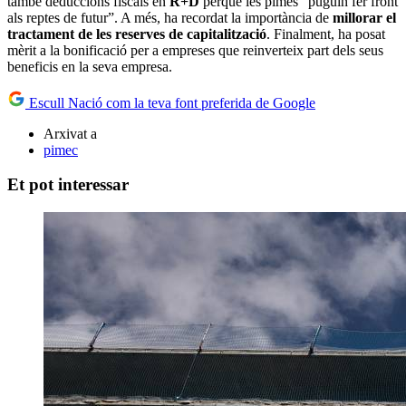
també deduccions fiscals en
R+D
perquè les pimes “puguin fer front
als reptes de futur”. A més, ha recordat la importància de
millorar el
tractament de les reserves de capitalització
. Finalment, ha posat
mèrit a la bonificació per a empreses que reinverteix part dels seus
beneficis en la seva empresa.
Escull Nació com la teva font preferida de Google
Arxivat a
pimec
Et pot interessar