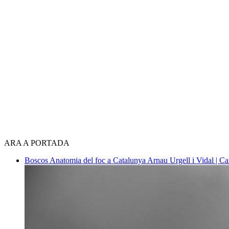
ARA A PORTADA
Boscos
Anatomia del foc a Catalunya
Arnau Urgell i Vidal | Ca