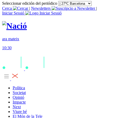
Seleccionar edición del periódico
Cerca
|
Newsletters
|
Iniciar Sessió
ara mateix
10:30
Política
Societat
Opinió
Impacte
Next
Viure bé
El Món de la Tele