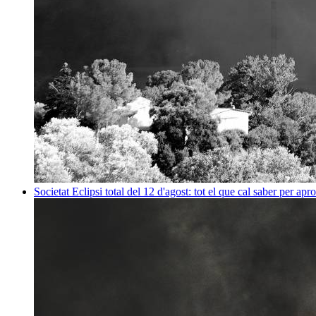
Societat
Eclipsi total del 12 d'agost: tot el que cal saber per apr