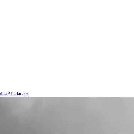
rlos Albaladejo