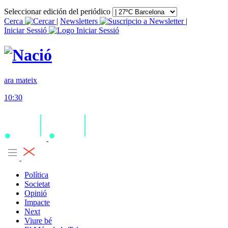
Seleccionar edición del periódico
Cerca
|
Newsletters
|
Iniciar Sessió
ara mateix
10:30
Política
Societat
Opinió
Impacte
Next
Viure bé