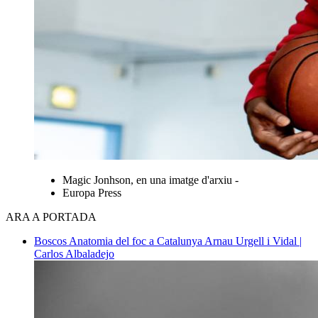
Magic Jonhson, en una imatge d'arxiu -
Europa Press
ARA A PORTADA
Boscos
Anatomia del foc a Catalunya
Arnau Urgell i Vidal |
Carlos Albaladejo