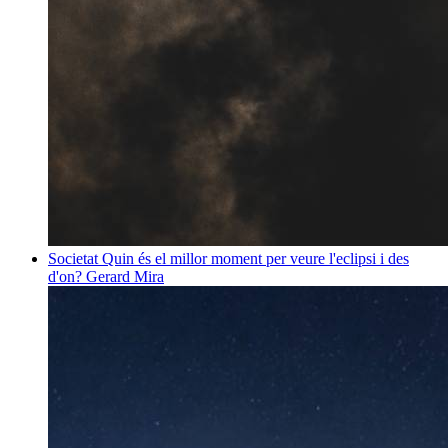
Societat
Quin és el millor moment per veure l'eclipsi i des
d'on?
Gerard Mira