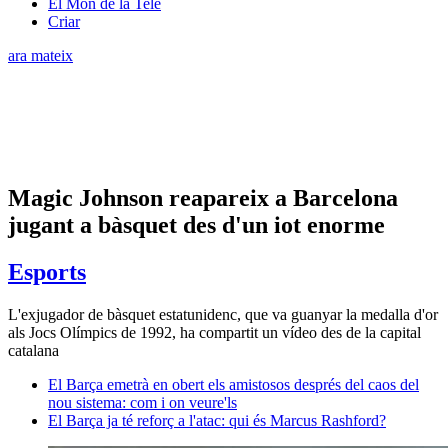
El Món de la Tele
Criar
ara mateix
Magic Johnson reapareix a Barcelona
jugant a bàsquet des d'un iot enorme
Esports
L'exjugador de bàsquet estatunidenc, que va guanyar la medalla d'or
als Jocs Olímpics de 1992, ha compartit un vídeo des de la capital
catalana
El Barça emetrà en obert els amistosos després del caos del
nou sistema: com i on veure'ls
El Barça ja té reforç a l'atac: qui és Marcus Rashford?