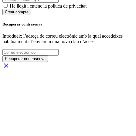
He llegit i entenc la política de privacitat
Crear compte
Recuperar contrasenya
Introdueix l’adreça de correu electrònic amb la qual accedeixes
habitualment i t’enviarem una nova clau d’accés.
Recuperar contrasenya
close