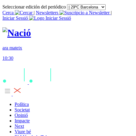
Seleccionar edición del periódico
Cerca
|
Newsletters
|
Iniciar Sessió
ara mateix
10:30
Política
Societat
Opinió
Impacte
Next
Viure bé