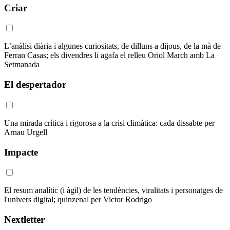
Criar
L’anàlisi diària i algunes curiositats, de dilluns a dijous, de la mà de
Ferran Casas; els divendres li agafa el relleu Oriol March amb La
Setmanada
El despertador
Una mirada crítica i rigorosa a la crisi climàtica: cada dissabte per
Arnau Urgell
Impacte
El resum analític (i àgil) de les tendències, viralitats i personatges de
l'univers digital; quinzenal per Victor Rodrigo
Nextletter