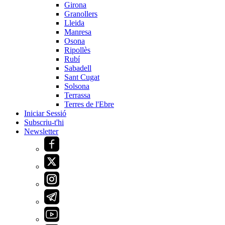
Girona
Granollers
Lleida
Manresa
Osona
Ripollès
Rubí
Sabadell
Sant Cugat
Solsona
Terrassa
Terres de l'Ebre
Iniciar Sessió
Subscriu-t'hi
Newsletter