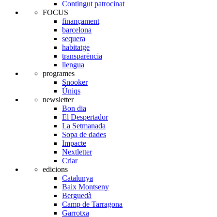
Contingut patrocinat
FOCUS
finançament
barcelona
sequera
habitatge
transparència
llengua
programes
Snooker
Úniqs
newsletter
Bon dia
El Despertador
La Setmanada
Sopa de dades
Impacte
Nextletter
Criar
edicions
Catalunya
Baix Montseny
Berguedà
Camp de Tarragona
Garrotxa