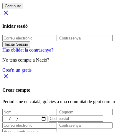
Continuar
close
Iniciar sessió
Iniciar Sessió
Has oblidat la contrasenya?
No tens compte a Nació?
Crea'n un gratis
close
Crear compte
Periodisme
en català
, gràcies a una comunitat de gent com tu