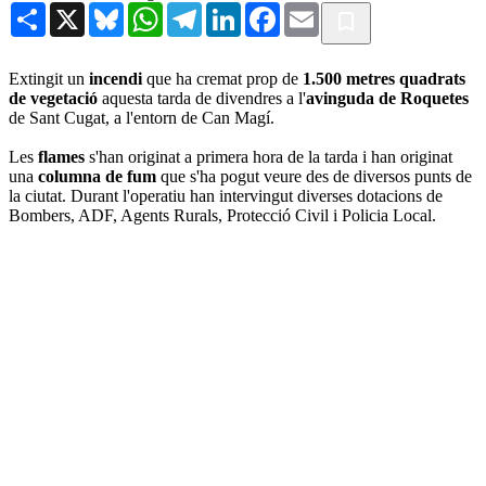
Share
X
Bluesky
WhatsApp
Telegram
LinkedIn
Facebook
Email
Extingit un
incendi
que ha cremat prop de
1.500 metres quadrats
de vegetació
aquesta tarda de divendres a l'
avinguda de Roquetes
de Sant Cugat, a l'entorn de Can Magí.
Les
flames
s'han originat a primera hora de la tarda i han originat
una
columna de fum
que s'ha pogut veure des de diversos punts de
la ciutat. Durant l'operatiu han intervingut diverses dotacions de
Bombers, ADF, Agents Rurals, Protecció Civil i Policia Local.