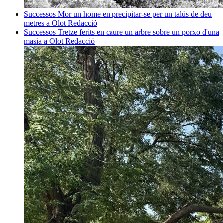
Successos
Mor un home en precipitar-se per un talús de deu
metres a Olot
Redacció
Successos
Tretze ferits en caure un arbre sobre un porxo d'una
masia a Olot
Redacció