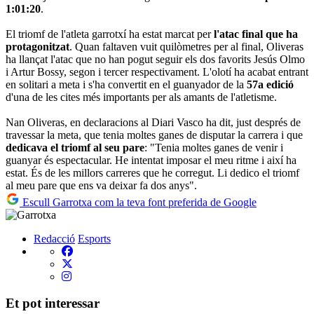
1:01:20
.
El triomf de l'atleta garrotxí ha estat marcat per
l'atac final que ha
protagonitzat
. Quan faltaven vuit quilòmetres per al final, Oliveras
ha llançat l'atac que no han pogut seguir els dos favorits Jesús Olmo
i Artur Bossy, segon i tercer respectivament. L'olotí ha acabat entrant
en solitari a meta i s'ha convertit en el guanyador de la
57a edició
d'una de les cites més importants per als amants de l'atletisme.
Nan Oliveras, en declaracions al Diari Vasco ha dit, just després de
travessar la meta, que tenia moltes ganes de disputar la carrera i que
dedicava el triomf al seu pare
: "Tenia moltes ganes de venir i
guanyar és espectacular. He intentat imposar el meu ritme i així ha
estat. És de les millors carreres que he corregut. Li dedico el triomf
al meu pare que ens va deixar fa dos anys".
Escull Garrotxa com la teva font preferida de Google
Redacció
Esports
Et pot interessar