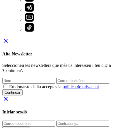
close
Alta Newsletter
Seleccioneu les newsletters que més us interessen i feu clic a
'Continuar'.
En donar-te d'alta acceptes la
política de privacitat
.
Continuar
close
Iniciar sessió