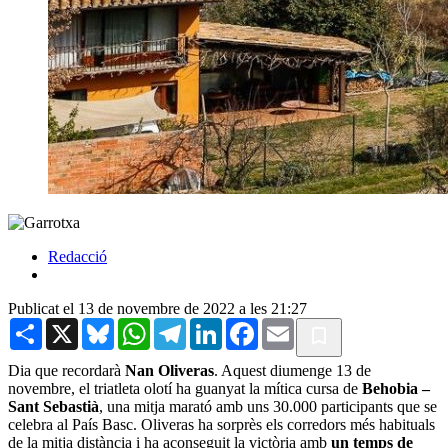
Redacció
Publicat el 13 de novembre de 2022 a les 21:27
Share
X
Bluesky
WhatsApp
Telegram
LinkedIn
Facebook
Email
Dia que recordarà
Nan Oliveras
. Aquest diumenge 13 de
novembre, el triatleta olotí ha guanyat la mítica cursa de
Behobia –
Sant Sebastià
, una mitja marató amb uns 30.000 participants que se
celebra al País Basc. Oliveras ha sorprès els corredors més habituals
de la mitja distància i ha aconseguit la victòria amb
un temps de