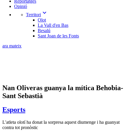
Reportatges
Opinió
expand_more
Territori
Olot
La Vall d'en Bas
Besalú
Sant Joan de les Fonts
ara mateix
Nan Oliveras guanya la mítica Behobia-
Sant Sebastià
Esports
L'atleta olotí ha donat la sorpresa aquest diumenge i ha guanyat
contra tot pronòstic