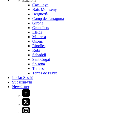
Edicions
Catalunya
Baix Montseny
Berguedà
Camp de Tarragona
Girona
Granollers
Lleida
Manresa
Osona
Ripollès
Rubí
Sabadell
Sant Cugat
Solsona
Terrassa
Terres de l'Ebre
Iniciar Sessió
Subscriu-t'hi
Newsletter