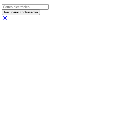
Recuperar contrasenya
close