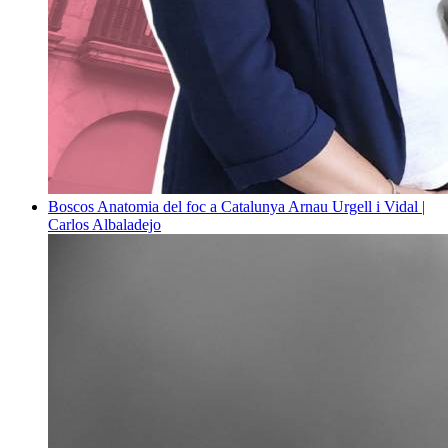
Boscos
Anatomia del foc a Catalunya
Arnau Urgell i Vidal |
Carlos Albaladejo