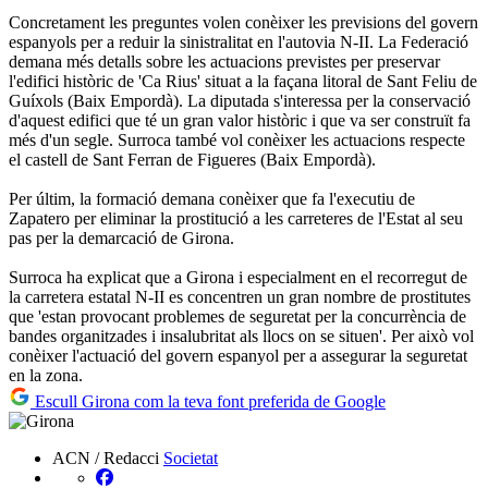
Concretament les preguntes volen conèixer les previsions del govern
espanyols per a reduir la sinistralitat en l'autovia N-II. La Federació
demana més detalls sobre les actuacions previstes per preservar
l'edifici històric de 'Ca Rius' situat a la façana litoral de Sant Feliu de
Guíxols (Baix Empordà). La diputada s'interessa per la conservació
d'aquest edifici que té un gran valor històric i que va ser construït fa
més d'un segle. Surroca també vol conèixer les actuacions respecte
el castell de Sant Ferran de Figueres (Baix Empordà).
Per últim, la formació demana conèixer que fa l'executiu de
Zapatero per eliminar la prostitució a les carreteres de l'Estat al seu
pas per la demarcació de Girona.
Surroca ha explicat que a Girona i especialment en el recorregut de
la carretera estatal N-II es concentren un gran nombre de prostitutes
que 'estan provocant problemes de seguretat per la concurrència de
bandes organitzades i insalubritat als llocs on se situen'. Per això vol
conèixer l'actuació del govern espanyol per a assegurar la seguretat
en la zona.
Escull Girona com la teva font preferida de Google
ACN / Redacci
Societat