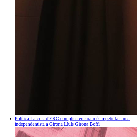
Política
La crisi d'ERC complica encara més repetir la suma
independentista a Girona
Lluís Girona Boffi