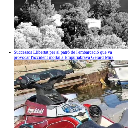
Successos
Llibertat per al patró de l'embarcació que va
provocar l'accident mortal a Empuriabrava
Gerard Mira