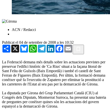
ACN / Redacci
Publicat el 04 de setembre de 2008 a les 10:32
Share
X
Bluesky
WhatsApp
Telegram
LinkedIn
Facebook
Email
La Federació demana més detalls sobre les actuacions previstes per
preservar l'edifici històric de 'Ca Rius' situat a la façana litoral de
Sant Feliu de Guíxols (Baix Empordà) i també el castell de Sant
Ferran de Figueres (Baix Empordà). Per últim, la formació demana
conèixer què fa l'executiu de Zapatero per eliminar la prostitució a
les carreteres de l'Estat al seu pas per la demarcació de Girona.
La diputada per Girona del Grup Parlamentari Català (CIU) al
Congrés dels Diputats, Montserrat Surroca, ha presentat una bateria
de preguntes per conèixer quines són les actuacions del govern
espanyol a la demarcació de Girona.