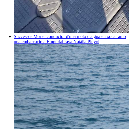
Successos
Mor el conductor d'una moto d'aigua en xocar amb
una embarcació a Empuriabrava
Natàlia Pinyol