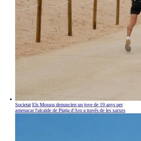
Societat
Els Mossos denuncien un jove de 19 anys per
amenaçar l'alcalde de Platja d'Aro a través de les xarxes