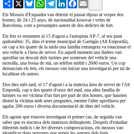
Share
X
Bluesky
WhatsApp
Telegram
LinkedIn
Facebook
Email
Els Mossos d'Esquadra van detenir el passat dijous al vespre dos
homes, de 24 i 25 anys, de nacionalitat kosovar i veïns de
Barcelona, com a presumptes autors de dos delictes de furt.
Els fets es remunten al 15 d'agost a l'autopista AP-7, al seu punt
quilomètric 35, dins el terme municipal de Garrigàs (Alt Empordà),
on cap a les quatre de la tarda una família estrangera va estacionar el
seu vehicle a l'àrea de servei. En aquell moment uns lladres van
aprofitar un descuit dels turistes per sostreure del vehicle una
motxilla, una bossa de mà, un telèfon mòbil i 2600 euros. Un cop
denunciats els fets, els mossos van iniciar una investigació per tal de
localitzar els autors.
Dos dies més tard, el 17 d'agost i a la mateixa àrea de servei de l'Alt
Empordà, cap a dos quarts d'onze del matí, una altra família de
turistes va ser víctima d'un furt per part de dos homes, que haurien
distret la víctima amb unes preguntes, mentre l'altre aprofitava per
agafar 200 euros i diversa documentació de dins del vehicle.
Els agents que estaven investigant el primer cas, de seguida van
saber que es tractava dels mateixos delinqüents. Després d'estudiar
diferents indicis i de fer diverses comprovacions, els mossos van
identificar dues persones que serien les autores dels furts.