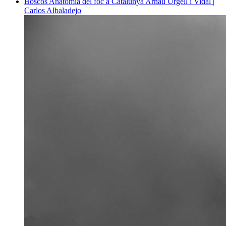
Boscos
Anatomia del foc a Catalunya
Arnau Urgell i Vidal |
Carlos Albaladejo