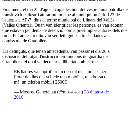
Finalment, el dia 25 d'agost, cap a les nou del vespre, una patrulla de
trànsit va localitzar i aturar un turisme al punt quilomètric 122 de
l'autopista AP-7, dins el terme municipal de Llinars del Vallès
(Vallès Oriental). Quan van identificar les persones, es van adonar
que estaven pendents de detenció com a presumptes autores dels dos
furts. Per aquest motiu van ser detingudes i traslladades a la
comissaria de Granollers.
Els detinguts, que tenen antecedents, van passar el dia 26 a
disposició del jutjat d'instrucció en funcions de guàrdia de
Granollers, el qual va decretar la llibertat amb càrrecs.
Els lladres van aprofitar un descuit dels turistes per
furtar de dins del vehicle una motxilla, una bossa de
mà, un telèfon mòbil i 2600€
— Mossos. Generalitat (@mossoscat)
28 d’agost de
2016