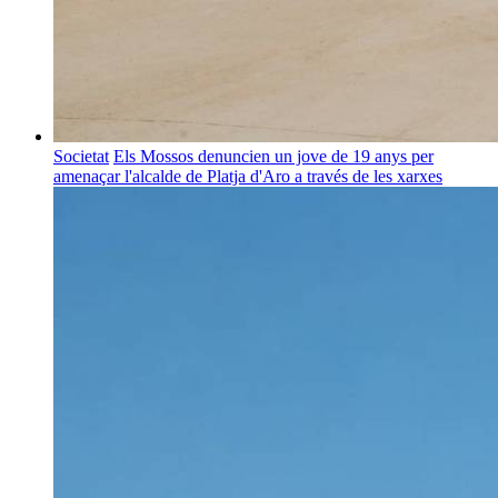
Societat
Els Mossos denuncien un jove de 19 anys per
amenaçar l'alcalde de Platja d'Aro a través de les xarxes