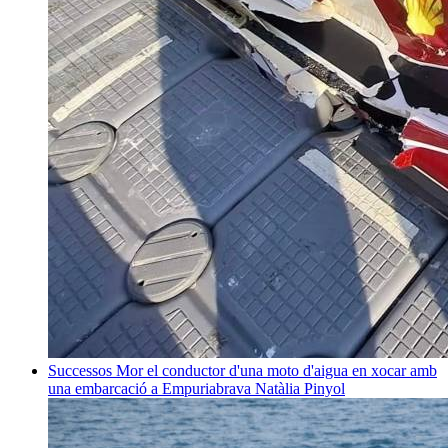
Successos
Mor el conductor d'una moto d'aigua en xocar amb
una embarcació a Empuriabrava
Natàlia Pinyol