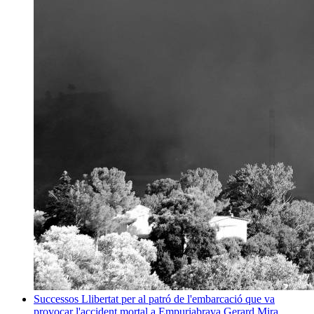
Successos
Llibertat per al patró de l'embarcació que va
provocar l'accident mortal a Empuriabrava
Gerard Mira