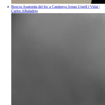
Boscos
Anatomia del foc a Catalunya
Arnau Urgell i Vidal |
Carlos Albaladejo