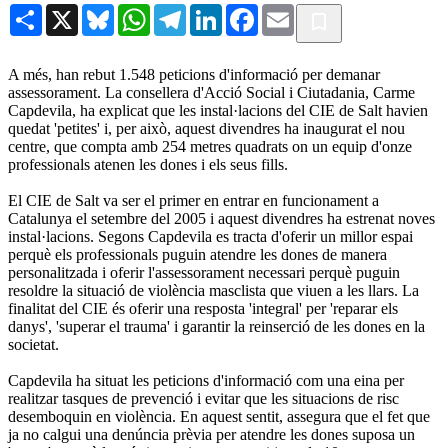
Share
X
Bluesky
WhatsApp
Telegram
LinkedIn
Facebook
Email
A més, han rebut 1.548 peticions d'informació per demanar
assessorament. La consellera d'Acció Social i Ciutadania, Carme
Capdevila, ha explicat que les instal·lacions del CIE de Salt havien
quedat 'petites' i, per això, aquest divendres ha inaugurat el nou
centre, que compta amb 254 metres quadrats on un equip d'onze
professionals atenen les dones i els seus fills.
El CIE de Salt va ser el primer en entrar en funcionament a
Catalunya el setembre del 2005 i aquest divendres ha estrenat noves
instal·lacions. Segons Capdevila es tracta d'oferir un millor espai
perquè els professionals puguin atendre les dones de manera
personalitzada i oferir l'assessorament necessari perquè puguin
resoldre la situació de violència masclista que viuen a les llars. La
finalitat del CIE és oferir una resposta 'integral' per 'reparar els
danys', 'superar el trauma' i garantir la reinserció de les dones en la
societat.
Capdevila ha situat les peticions d'informació com una eina per
realitzar tasques de prevenció i evitar que les situacions de risc
desemboquin en violència. En aquest sentit, assegura que el fet que
ja no calgui una denúncia prèvia per atendre les dones suposa un