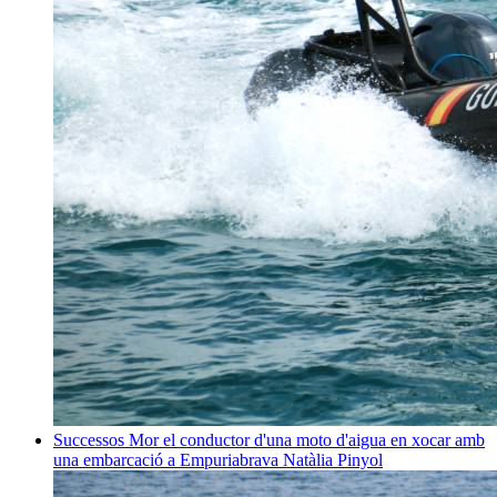
Successos
Mor el conductor d'una moto d'aigua en xocar amb
una embarcació a Empuriabrava
Natàlia Pinyol