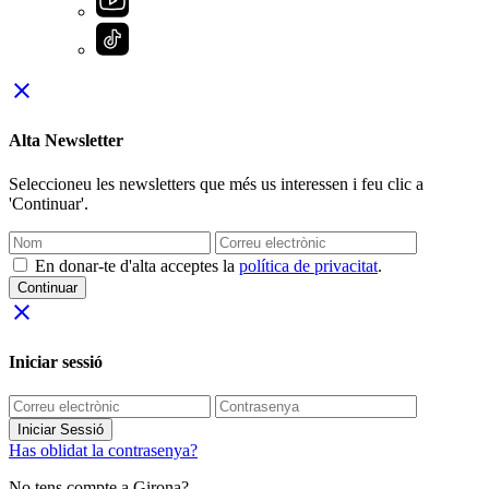
close
Alta Newsletter
Seleccioneu les newsletters que més us interessen i feu clic a
'Continuar'.
En donar-te d'alta acceptes la
política de privacitat
.
Continuar
close
Iniciar sessió
Iniciar Sessió
Has oblidat la contrasenya?
No tens compte a Girona?