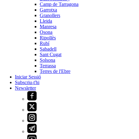
Camp de Tarragona
Garrotxa
Granollers
Lleida
Manresa
Osona
Ripollès
Rubí
Sabadell
Sant Cugat
Solsona
Terrassa
Terres de l'Ebre
Iniciar Sessió
Subscriu-t'hi
Newsletter