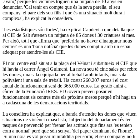
'avanç' perquè les víctimes triguen una mitjana de 10 anys en
denunciar. 'Cal tenir en compte que és la seva parella, el seu
company, el pare dels seu fills i que és una situació molt dura i
complexa', ha explicat la consellera.
'Les estadístiques són fortes', ha explicat Capdevila que detalla que
al CIE de Salt s'atenen un mitjana de 85 dones i 30 criatures al mes.
Per això, tot i que afirma que 'preferiria no haver d'inaugurar nous
centres' és una 'bona notícia' que les dones comptin amb un espai
adequat per atendre-les als CIE.
El nou centre està situat a la plaça del Veïnat i substitueix el CIE que
hi havia al carrer Àngel Guimerà. La nova seu té cinc sales per rebre
les dones, una sala equipada per al treball amb infants, una sala
polivalent i una sala de treball. Ha costat 260.207 euros i el cost
anual de funcionament serà de 365.000 euros. La gestió anirà a
càrrec de la Fundació IRES. El Govern preveu posar en
funcionament sis centres més els pròxims mesos perquè n'hi hagi un
a cadascuna de les demarcacions territorials.
La consellera ha explicat que, a banda d'atendre les dones que viuen
situacions de violència masclista, l'objectiu del departament és fer
tasques de prevenció per 'frenar' les actituds que fins ara 'es tenien
com a normal' però que són senyal 'del paper dominant de l'home'.
'Si una noia es vol posar minifaldilla per sortir, el seu company no li