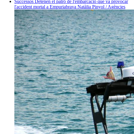
Successos
Detenen el patró de l'embarcació que va provocar
l'accident mortal a Empuriabrava
Natàlia Pinyol / Agències