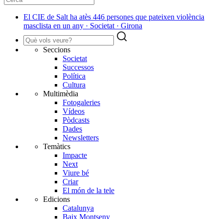
El CIE de Salt ha atès 446 persones que pateixen violència
masclista en un any · Societat · Girona
Seccions
Societat
Successos
Política
Cultura
Multimèdia
Fotogaleries
Vídeos
Pòdcasts
Dades
Newsletters
Temàtics
Impacte
Next
Viure bé
Criar
El món de la tele
Edicions
Catalunya
Baix Montseny