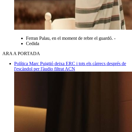
Ferran Palau, en el moment de rebre el guardó. -
Cedida
ARA A PORTADA
Política
Marc Puigtió deixa ERC i tots els càrrecs després de
l'escàndol per l'àudio filtrat
ACN