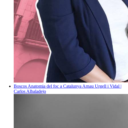
Boscos
Anatomia del foc a Catalunya
Arnau Urgell i Vidal |
Carlos Albaladejo