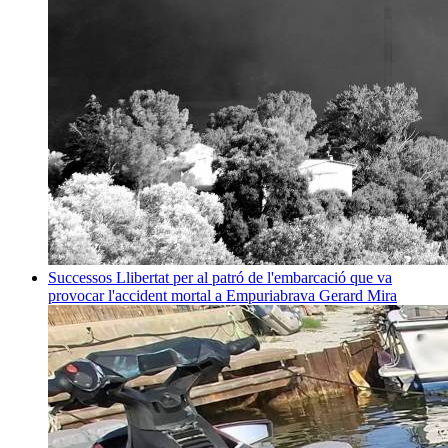
Successos
Llibertat per al patró de l'embarcació que va
provocar l'accident mortal a Empuriabrava
Gerard Mira