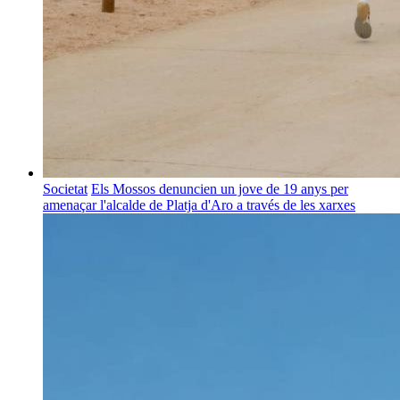
Societat
Els Mossos denuncien un jove de 19 anys per
amenaçar l'alcalde de Platja d'Aro a través de les xarxes