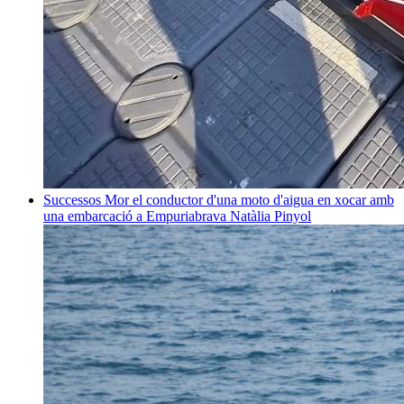
Successos
Mor el conductor d'una moto d'aigua en xocar amb
una embarcació a Empuriabrava
Natàlia Pinyol