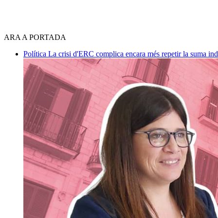
ARA A PORTADA
Política
La crisi d'ERC complica encara més repetir la suma in