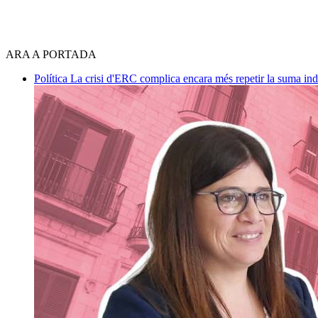
ARA A PORTADA
Política
La crisi d'ERC complica encara més repetir la suma in