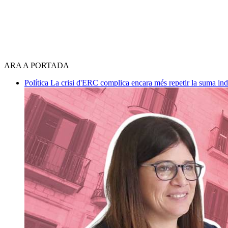
ARA A PORTADA
Política
La crisi d'ERC complica encara més repetir la suma in