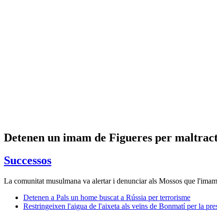
Detenen un imam de Figueres per maltracta
Successos
La comunitat musulmana va alertar i denunciar als Mossos que l'imam h
Detenen a Pals un home buscat a Rússia per terrorisme
Restringeixen l'aigua de l'aixeta als veïns de Bonmatí per la p