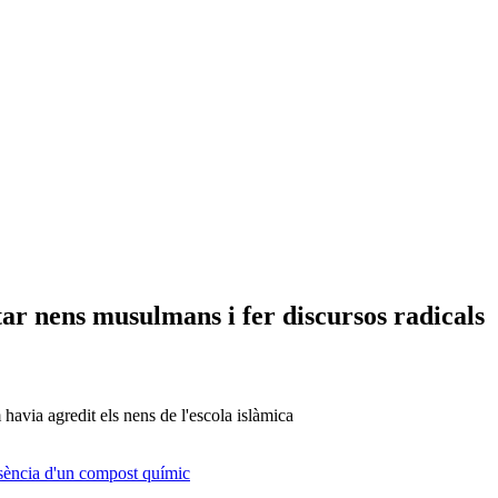
r nens musulmans i fer discursos radicals
avia agredit els nens de l'escola islàmica
resència d'un compost químic