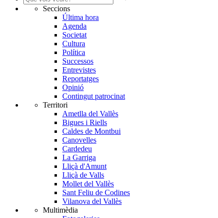
Seccions
Última hora
Agenda
Societat
Cultura
Política
Successos
Entrevistes
Reportatges
Opinió
Contingut patrocinat
Territori
Ametlla del Vallès
Bigues i Riells
Caldes de Montbui
Canovelles
Cardedeu
La Garriga
Lliçà d'Amunt
Lliçà de Valls
Mollet del Vallès
Sant Feliu de Codines
Vilanova del Vallès
Multimèdia