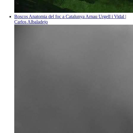
Boscos
Anatomia del foc a Catalunya
Arnau Urgell i Vidal |
Carlos Albaladejo