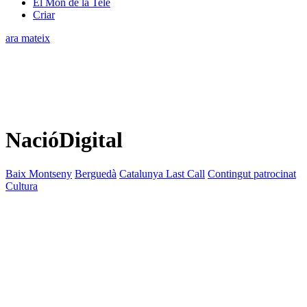
El Món de la Tele
Criar
ara mateix
NacióDigital
Baix Montseny
Berguedà
Catalunya Last Call
Contingut patrocinat
Cultura