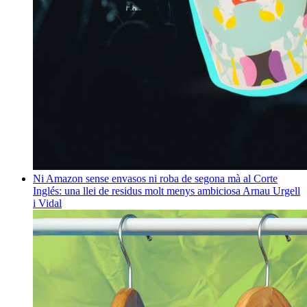
Ni Amazon sense envasos ni roba de segona mà al Corte
Inglés: una llei de residus molt menys ambiciosa
Arnau Urgell
i Vidal