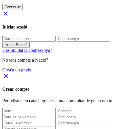
Continuar
close
Iniciar sessió
Iniciar Sessió
Has oblidat la contrasenya?
No tens compte a Nació?
Crea'n un gratis
close
Crear compte
Periodisme
en català
, gràcies a una comunitat de gent com tu