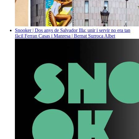
Snooker | Dos anys de Salvador Illa: unir i servir no era tan
fàcil
Ferran Casas i Manresa | Bernat Surroca Albet