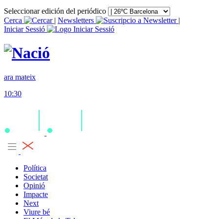
Seleccionar edición del periódico
Cerca
|
Newsletters
|
Iniciar Sessió
ara mateix
10:30
Política
Societat
Opinió
Impacte
Next
Viure bé