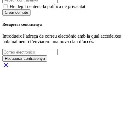
He llegit i entenc la política de privacitat
Crear compte
Recuperar contrasenya
Introdueix l’adreça de correu electrònic amb la qual accedeixes
habitualment i t’enviarem una nova clau d’accés.
Recuperar contrasenya
close