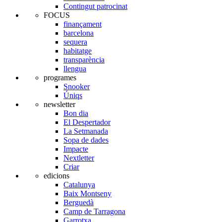
Contingut patrocinat
FOCUS
finançament
barcelona
sequera
habitatge
transparència
llengua
programes
Snooker
Úniqs
newsletter
Bon dia
El Despertador
La Setmanada
Sopa de dades
Impacte
Nextletter
Criar
edicions
Catalunya
Baix Montseny
Berguedà
Camp de Tarragona
Garrotxa