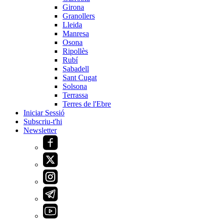
Girona
Granollers
Lleida
Manresa
Osona
Ripollès
Rubí
Sabadell
Sant Cugat
Solsona
Terrassa
Terres de l'Ebre
Iniciar Sessió
Subscriu-t'hi
Newsletter