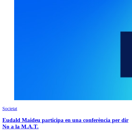
Societat
Eudald Maideu participa en una conferència per dir
No a la M.A.T.