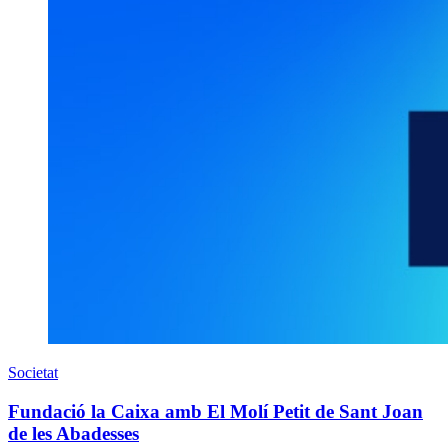
Societat
Fundació la Caixa amb El Molí Petit de Sant Joan
de les Abadesses