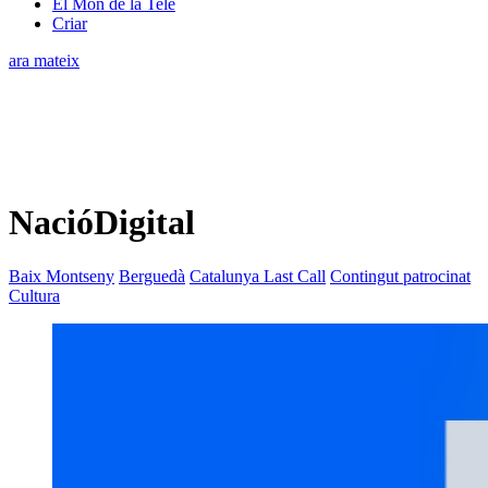
El Món de la Tele
Criar
ara mateix
NacióDigital
Baix Montseny
Berguedà
Catalunya Last Call
Contingut patrocinat
Cultura