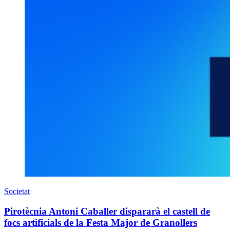
Societat
Pirotècnia Antoni Caballer dispararà el castell de
focs artificials de la Festa Major de Granollers