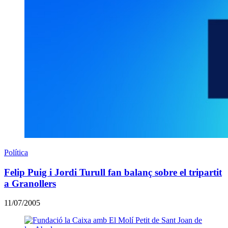
Política
Felip Puig i Jordi Turull fan balanç sobre el tripartit
a Granollers
11/07/2005