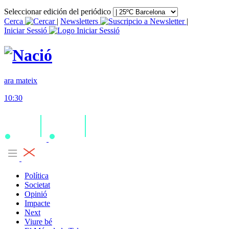
Seleccionar edición del periódico
Cerca
|
Newsletters
|
Iniciar Sessió
ara mateix
10:30
Política
Societat
Opinió
Impacte
Next
Viure bé