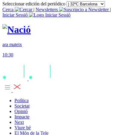
Seleccionar edición del periódico
Cerca
|
Newsletters
|
Iniciar Sessió
ara mateix
10:30
Política
Societat
Opinió
Impacte
Next
Viure bé
El Món de la Tele