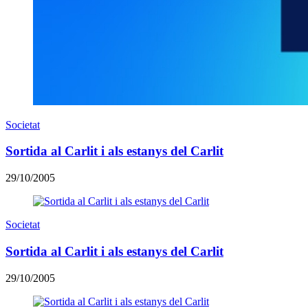
Societat
Sortida al Carlit i als estanys del Carlit
29/10/2005
Societat
Sortida al Carlit i als estanys del Carlit
29/10/2005