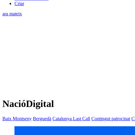
Criar
ara mateix
NacióDigital
Baix Montseny
Berguedà
Catalunya Last Call
Contingut patrocinat
C