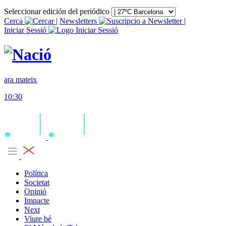
Seleccionar edición del periódico
Cerca
|
Newsletters
|
Iniciar Sessió
ara mateix
10:30
Política
Societat
Opinió
Impacte
Next
Viure bé