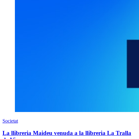
Societat
La llibreria Maideu venuda a la llibreria La Tralla