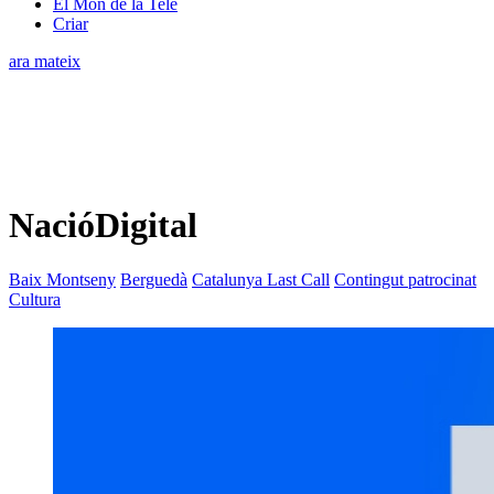
El Món de la Tele
Criar
ara mateix
NacióDigital
Baix Montseny
Berguedà
Catalunya Last Call
Contingut patrocinat
Cultura