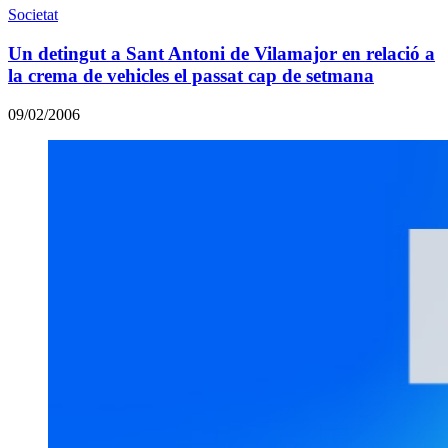
Societat
Un detingut a Sant Antoni de Vilamajor en relació a
la crema de vehicles el passat cap de setmana
09/02/2006