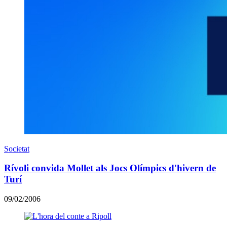
Societat
Rívoli convida Mollet als Jocs Olímpics d'hivern de
Turí
09/02/2006