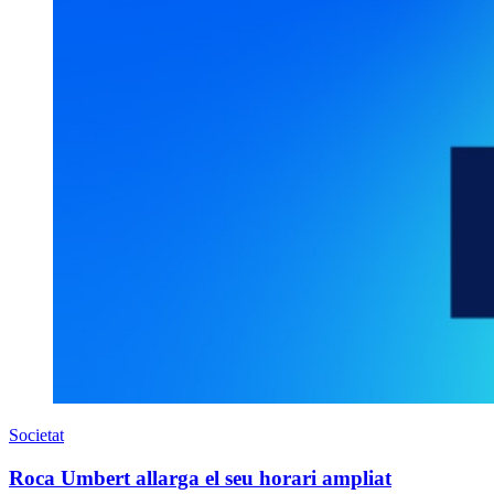
Societat
Roca Umbert allarga el seu horari ampliat