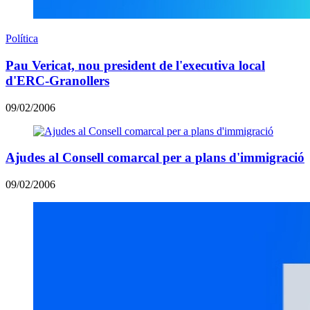
Política
Pau Vericat, nou president de l'executiva local
d'ERC-Granollers
09/02/2006
Ajudes al Consell comarcal per a plans d'immigració
09/02/2006