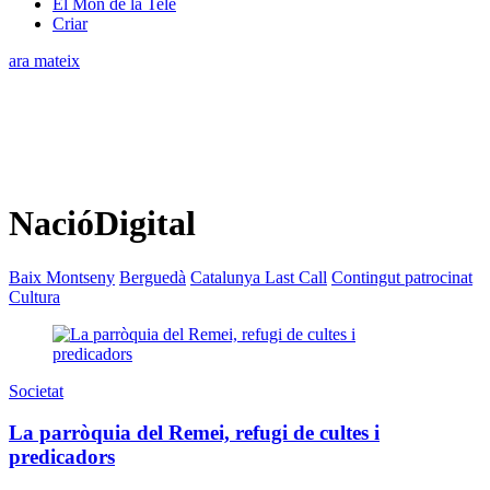
El Món de la Tele
Criar
ara mateix
NacióDigital
Baix Montseny
Berguedà
Catalunya Last Call
Contingut patrocinat
Cultura
Societat
La parròquia del Remei, refugi de cultes i
predicadors