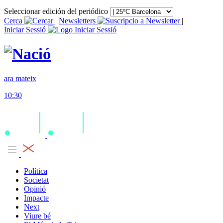
Seleccionar edición del periódico
Cerca
|
Newsletters
|
Iniciar Sessió
ara mateix
10:30
Política
Societat
Opinió
Impacte
Next
Viure bé