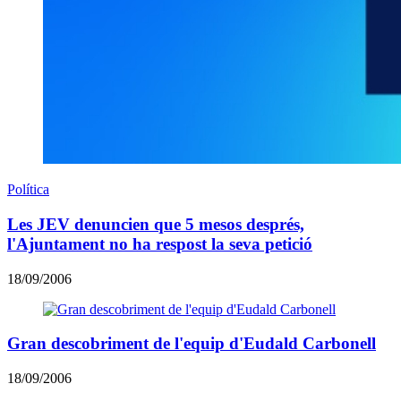
Política
Les JEV denuncien que 5 mesos després,
l'Ajuntament no ha respost la seva petició
18/09/2006
Gran descobriment de l'equip d'Eudald Carbonell
18/09/2006