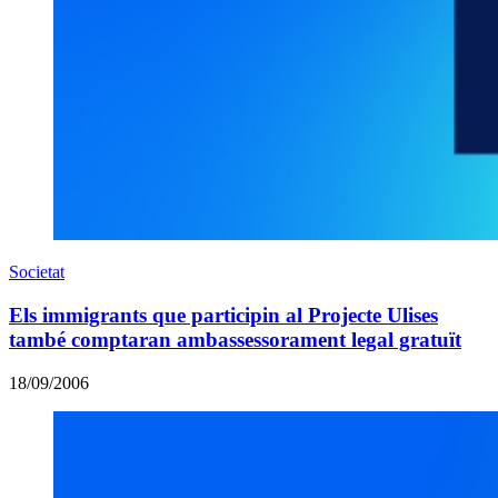
Societat
Els immigrants que participin al Projecte Ulises
també comptaran ambassessorament legal gratuït
18/09/2006