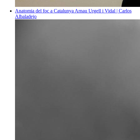
Anatomia del foc a Catalunya
Arnau Urgell i Vidal | Carlos
Albaladejo