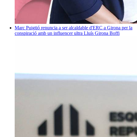
Marc Puigtió renuncia a ser alcaldable d'ERC a Girona per la
conspiració amb un influencer ultra
Lluís Girona Boffi