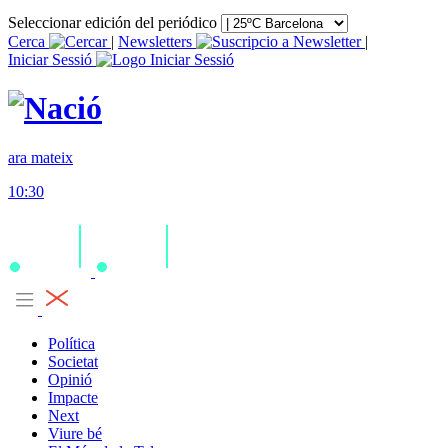
Seleccionar edición del periódico
Cerca
|
Newsletters
|
Iniciar Sessió
ara mateix
10:30
Política
Societat
Opinió
Impacte
Next
Viure bé