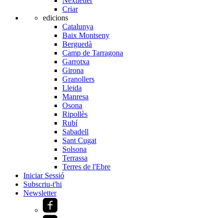
Nextletter
Criar
edicions
Catalunya
Baix Montseny
Berguedà
Camp de Tarragona
Garrotxa
Girona
Granollers
Lleida
Manresa
Osona
Ripollès
Rubí
Sabadell
Sant Cugat
Solsona
Terrassa
Terres de l'Ebre
Iniciar Sessió
Subscriu-t'hi
Newsletter