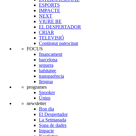
ESPORTS
IMPACTE
NEXT
VIURE BE
EL DESPERTADOR
CRIAR
TELEVISIÓ
Contingut patrocinat
FOCUS
finançament
barcelona
sequera
habitatge
transparència
llengua
programes
Snooker
Úniqs
newsletter
Bon dia
El Despertador
La Setmanada
Sopa de dades
Impacte