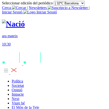
Seleccionar edición del periódico
Cerca
|
Newsletters
|
Iniciar Sessió
ara mateix
10:30
Política
Societat
Opinió
Impacte
Next
Viure bé
El Món de la Tele