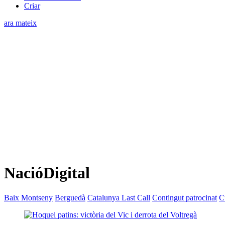
Criar
ara mateix
NacióDigital
Baix Montseny
Berguedà
Catalunya Last Call
Contingut patrocinat
C