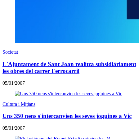
Societat
L'Ajuntament de Sant Joan realitza subsidiàriament
les obres del carrer Ferrocarril
05/01/2007
Cultura i Mitjans
Uns 350 nens s'intercanvien les seves joguines a Vic
05/01/2007