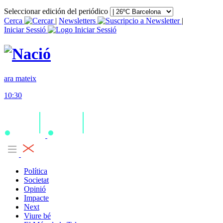
Seleccionar edición del periódico
Cerca
|
Newsletters
|
Iniciar Sessió
ara mateix
10:30
Política
Societat
Opinió
Impacte
Next
Viure bé