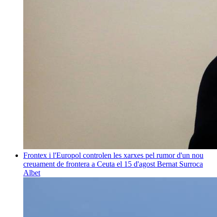
Frontex i l'Europol controlen les xarxes pel rumor d'un nou
creuament de frontera a Ceuta el 15 d'agost
Bernat Surroca
Albet