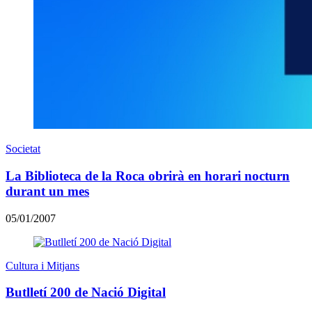
Societat
La Biblioteca de la Roca obrirà en horari nocturn
durant un mes
05/01/2007
Cultura i Mitjans
Butlletí 200 de Nació Digital