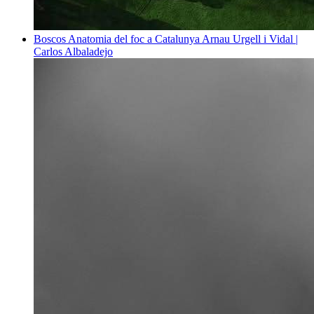
Boscos
Anatomia del foc a Catalunya
Arnau Urgell i Vidal |
Carlos Albaladejo