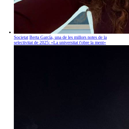
Societat
Berta García, una de les millors notes de la
selectivitat de 2025: «La universitat t'obre la ment»