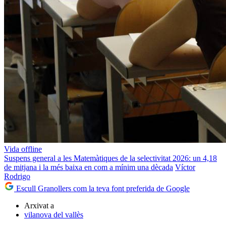
Vida offline
Suspens general a les Matemàtiques de la selectivitat 2026: un 4,18
de mitjana i la més baixa en com a mínim una dècada
Víctor
Rodrigo
Escull Granollers com la teva font preferida de Google
Arxivat a
vilanova del vallès