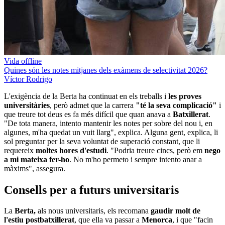
Vida offline
Quines són les notes mitjanes dels exàmens de selectivitat 2026?
Víctor Rodrigo
L'exigència de la Berta ha continuat en els treballs i
les proves
universitàries
, però admet que la carrera
"té la seva complicació"
i
que treure tot deus es fa més difícil que quan anava a
Batxillerat
.
"De tota manera, intento mantenir les notes per sobre del nou i, en
algunes, m'ha quedat un vuit llarg", explica. Alguna gent, explica, li
sol preguntar per la seva voluntat de superació constant, que li
requereix
moltes hores d'estudi
. "Podria treure cincs, però em
nego
a mi mateixa fer-ho
. No m'ho permeto i sempre intento anar a
màxims", assegura.
Consells per a futurs universitaris
La
Berta,
als nous universitaris, els recomana
gaudir molt de
l'estiu postbatxillerat
, que ella va passar a
Menorca
, i que "facin