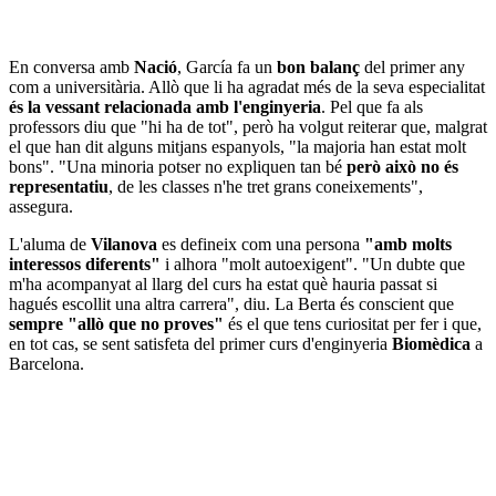
En conversa amb
Nació
, García fa un
bon balanç
del primer any
com a universitària. Allò que li ha agradat més de la seva especialitat
és la vessant relacionada amb l'enginyeria
. Pel que fa als
professors diu que "hi ha de tot", però ha volgut reiterar que, malgrat
el que han dit alguns mitjans espanyols, "la majoria han estat molt
bons". "Una minoria potser no expliquen tan bé
però això no és
representatiu
, de les classes n'he tret grans coneixements",
assegura.
L'aluma de
Vilanova
es defineix com una persona
"amb molts
interessos diferents"
i alhora "molt autoexigent". "Un dubte que
m'ha acompanyat al llarg del curs ha estat què hauria passat si
hagués escollit una altra carrera", diu. La Berta és conscient que
sempre "allò que no proves"
és el que tens curiositat per fer i que,
en tot cas, se sent satisfeta del primer curs d'enginyeria
Biomèdica
a
Barcelona.