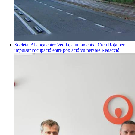
Societat
Aliança entre Veolia, ajuntaments i Creu Roja per
impulsar l'ocupació entre població vulnerable
Redacció