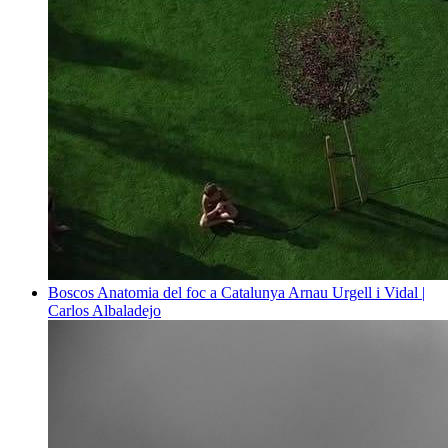
Boscos
Anatomia del foc a Catalunya
Arnau Urgell i Vidal |
Carlos Albaladejo