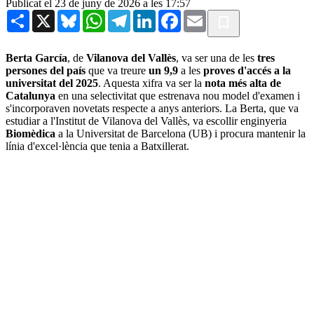
Publicat el 23 de juny de 2026 a les 17:57
Share
X
Bluesky
WhatsApp
Telegram
LinkedIn
Facebook
Email
Berta García
, de
Vilanova del Vallès
, va ser una de les
tres
persones del país
que va treure
un 9,9
a les
proves d'accés a la
universitat del 2025
. Aquesta xifra va ser la
nota més alta de
Catalunya
en una selectivitat que estrenava nou model d'examen i
s'incorporaven novetats respecte a anys anteriors. La Berta, que va
estudiar a l'Institut de Vilanova del Vallès, va escollir enginyeria
Biomèdica
a la
Universitat de Barcelona (UB) i procura mantenir la
línia d'excel·lència que tenia a Batxillerat.