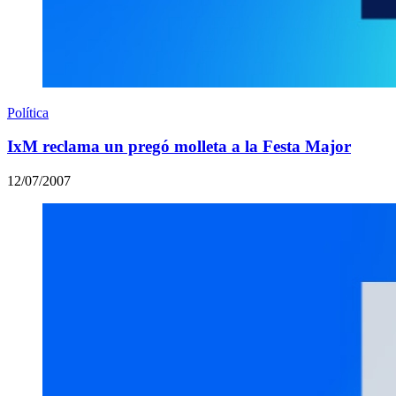
Política
IxM reclama un pregó molleta a la Festa Major
12/07/2007