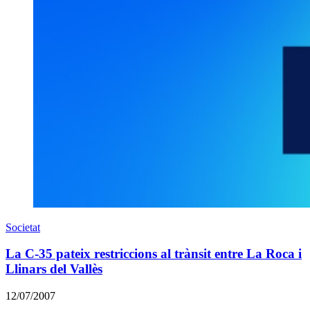
Societat
La C-35 pateix restriccions al trànsit entre La Roca i
Llinars del Vallès
12/07/2007