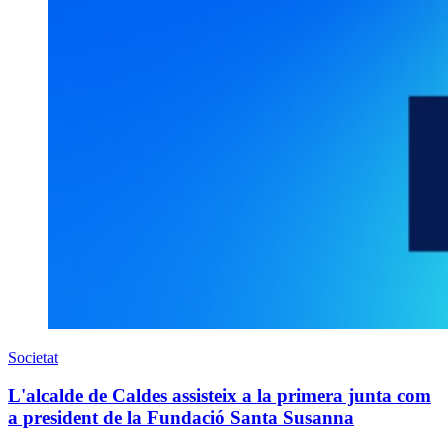
Societat
L'alcalde de Caldes assisteix a la primera junta com
a president de la Fundació Santa Susanna