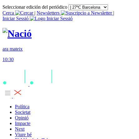
Seleccionar edición del periódico
Cerca
|
Newsletters
|
Iniciar Sessió
ara mateix
10:30
Política
Societat
Opinió
Impacte
Next
Viure bé