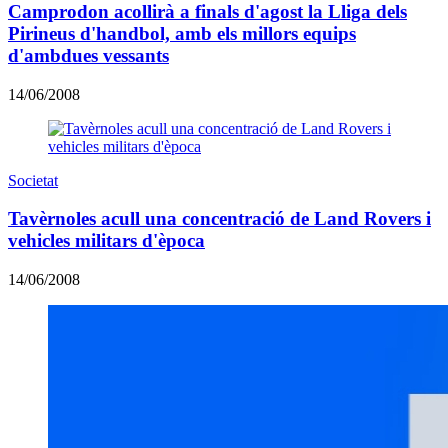
Camprodon acollirà a finals d'agost la Lliga dels
Pirineus d'handbol, amb els millors equips
d'ambdues vessants
14/06/2008
Societat
Tavèrnoles acull una concentració de Land Rovers i
vehicles militars d'època
14/06/2008