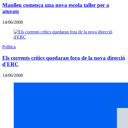
Manlleu comença una nova escola taller per a
aturats
14/06/2008
Política
Els corrents crítics quedaran fora de la nova direcció
d'ERC
14/06/2008