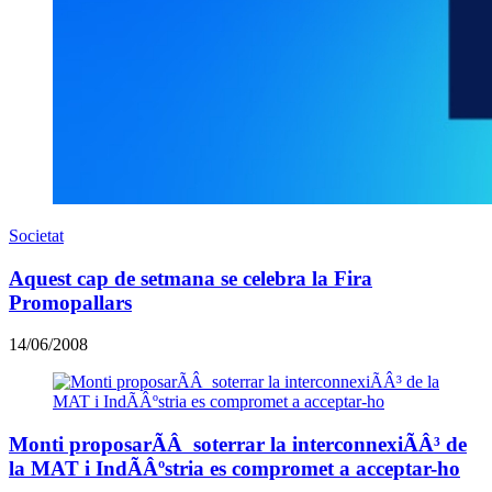
Societat
Aquest cap de setmana se celebra la Fira
Promopallars
14/06/2008
Monti proposarÃÂ soterrar la interconnexiÃÂ³ de
la MAT i IndÃÂºstria es compromet a acceptar-ho