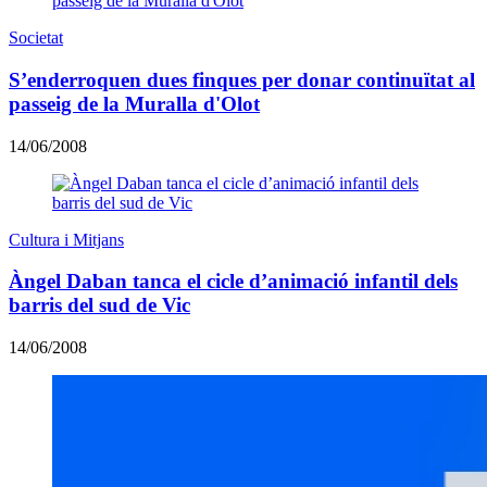
Societat
S’enderroquen dues finques per donar continuïtat al
passeig de la Muralla d'Olot
14/06/2008
Cultura i Mitjans
Àngel Daban tanca el cicle d’animació infantil dels
barris del sud de Vic
14/06/2008