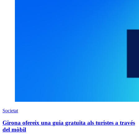
Societat
Girona ofereix una guia gratuïta als turistes a través
del mòbil