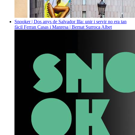
Snooker | Dos anys de Salvador Illa: unir i servir no era tan
fàcil
Ferran Casas i Manresa | Bernat Surroca Albet