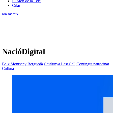
El Món de la Tele
Criar
ara mateix
NacióDigital
Baix Montseny
Berguedà
Catalunya Last Call
Contingut patrocinat
Cultura