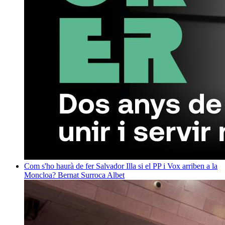
Com s'ho haurà de fer Salvador Illa si el PP i Vox arriben a la
Moncloa?
Bernat Surroca Albet