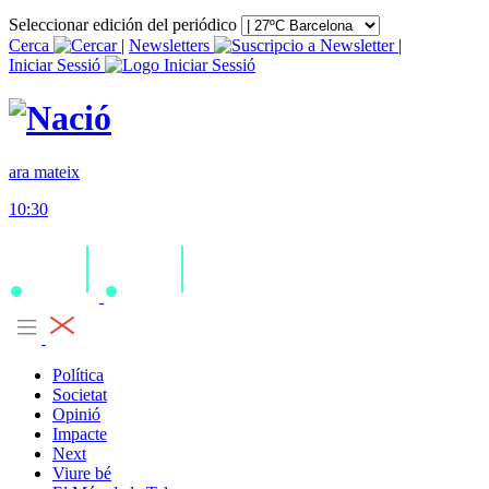
Seleccionar edición del periódico
Cerca
|
Newsletters
|
Iniciar Sessió
ara mateix
10:30
Política
Societat
Opinió
Impacte
Next
Viure bé