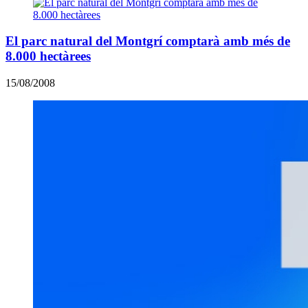
El parc natural del Montgrí comptarà amb més de
8.000 hectàrees
15/08/2008