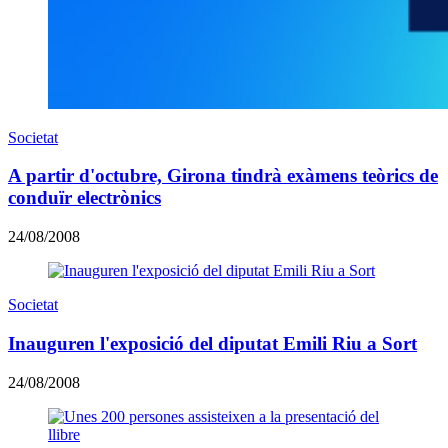
Societat
A partir d'octubre, Girona tindrà exàmens teòrics de
conduïr electrònics
24/08/2008
Societat
Inauguren l'exposició del diputat Emili Riu a Sort
24/08/2008