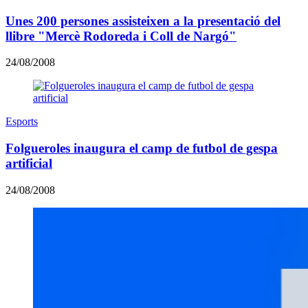
Unes 200 persones assisteixen a la presentació del
llibre "Mercè Rodoreda i Coll de Nargó"
24/08/2008
Esports
Folgueroles inaugura el camp de futbol de gespa
artificial
24/08/2008