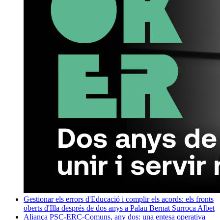
Gestionar els errors d'Educació i complir els acords: els fronts
oberts d'Illa després de dos anys a Palau
Bernat Surroca Albet
Aliança PSC-ERC-Comuns, any dos: una entesa operativa