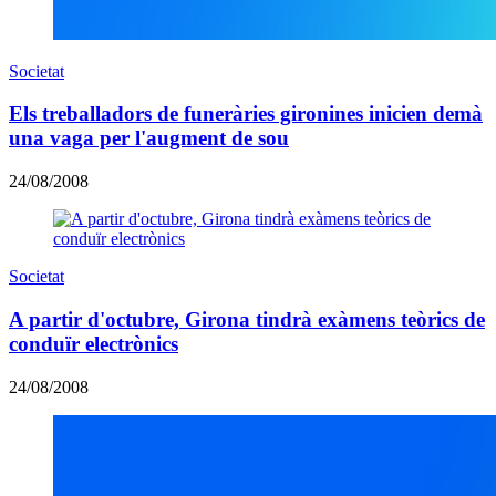
Societat
Els treballadors de funeràries gironines inicien demà
una vaga per l'augment de sou
24/08/2008
Societat
A partir d'octubre, Girona tindrà exàmens teòrics de
conduïr electrònics
24/08/2008