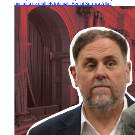
que mira de reüll els tribunals
Bernat Surroca Albet