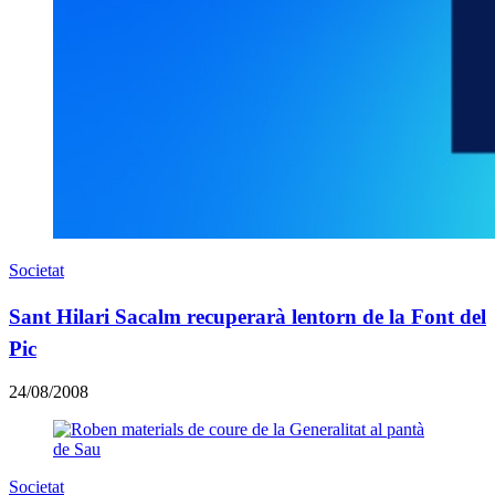
Societat
Sant Hilari Sacalm recuperarà lentorn de la Font del
Pic
24/08/2008
Societat