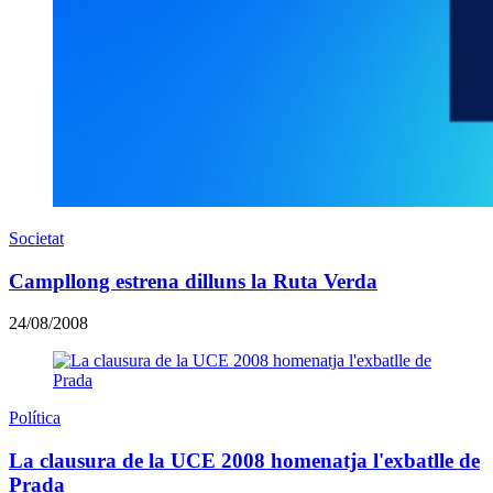
Societat
Campllong estrena dilluns la Ruta Verda
24/08/2008
Política
La clausura de la UCE 2008 homenatja l'exbatlle de
Prada