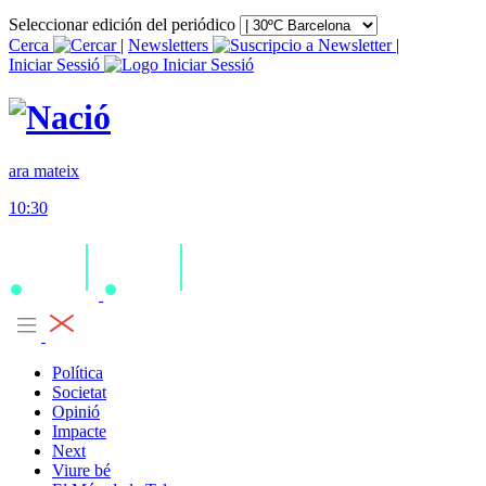
Seleccionar edición del periódico
Cerca
|
Newsletters
|
Iniciar Sessió
ara mateix
10:30
Política
Societat
Opinió
Impacte
Next
Viure bé