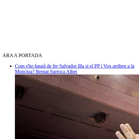
ARA A PORTADA
Com s'ho haurà de fer Salvador Illa si el PP i Vox arriben a la
Moncloa?
Bernat Surroca Albet