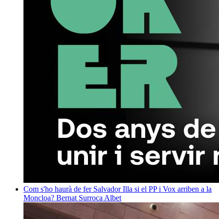
Com s'ho haurà de fer Salvador Illa si el PP i Vox arriben a la
Moncloa?
Bernat Surroca Albet