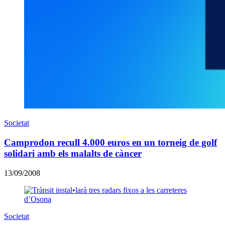
Societat
Camprodon recull 4.000 euros en un torneig de golf
solidari amb els malalts de càncer
13/09/2008
Societat