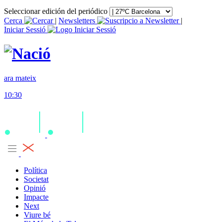
Seleccionar edición del periódico
Cerca
|
Newsletters
|
Iniciar Sessió
ara mateix
10:30
Política
Societat
Opinió
Impacte
Next
Viure bé