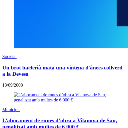
Societat
Un brot bacterià mata una vintena d'ànecs collverd
a la Devesa
13/09/2008
Municipis
L’abocament de runes d’obra a Vilanova de Sau,
penalitzat amb multes de 6.000 €