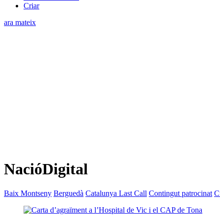
Criar
ara mateix
NacióDigital
Baix Montseny
Berguedà
Catalunya Last Call
Contingut patrocinat
C