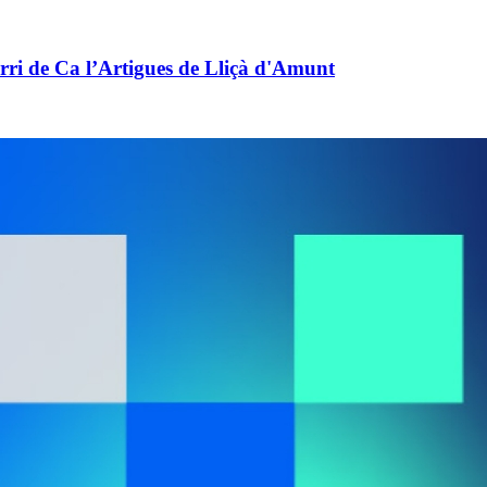
barri de Ca l’Artigues de Lliçà d'Amunt