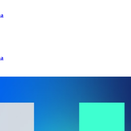
na
na