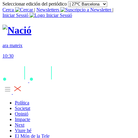
Seleccionar edición del periódico
Cerca
|
Newsletters
|
Iniciar Sessió
ara mateix
10:30
Política
Societat
Opinió
Impacte
Next
Viure bé
El Món de la Tele