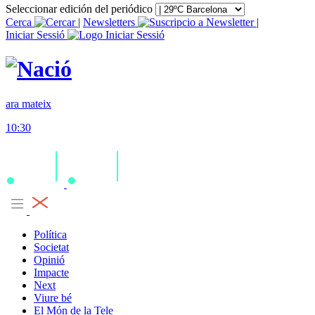
Seleccionar edición del periódico
Cerca
|
Newsletters
|
Iniciar Sessió
ara mateix
10:30
Política
Societat
Opinió
Impacte
Next
Viure bé
El Món de la Tele