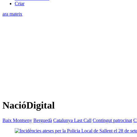
Criar
ara mateix
NacióDigital
Baix Montseny
Berguedà
Catalunya Last Call
Contingut patrocinat
C