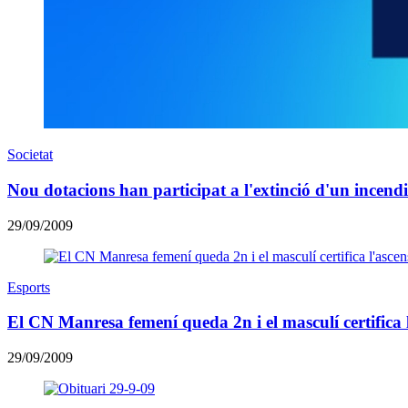
Societat
Nou dotacions han participat a l'extinció d'un incend
29/09/2009
Esports
El CN Manresa femení queda 2n i el masculí certifica l
29/09/2009