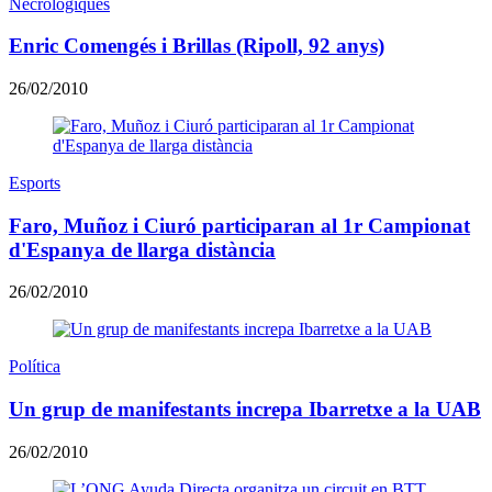
Necrològiques
Enric Comengés i Brillas (Ripoll, 92 anys)
26/02/2010
Esports
Faro, Muñoz i Ciuró participaran al 1r Campionat
d'Espanya de llarga distància
26/02/2010
Política
Un grup de manifestants increpa Ibarretxe a la UAB
26/02/2010