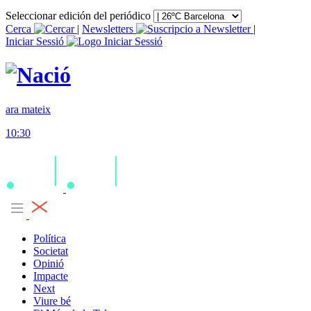
Seleccionar edición del periódico
Cerca
|
Newsletters
|
Iniciar Sessió
ara mateix
10:30
Política
Societat
Opinió
Impacte
Next
Viure bé