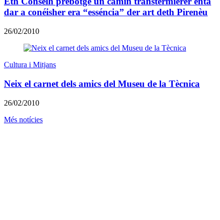
Eth Conselh prebotge un camin transtermierèr entà
dar a conéisher era “esséncia” der art deth Pirenèu
26/02/2010
Cultura i Mitjans
Neix el carnet dels amics del Museu de la Tècnica
26/02/2010
Més notícies