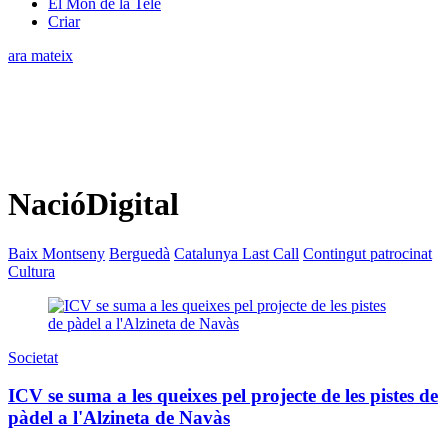
El Món de la Tele
Criar
ara mateix
NacióDigital
Baix Montseny
Berguedà
Catalunya Last Call
Contingut patrocinat
Cultura
Societat
ICV se suma a les queixes pel projecte de les pistes de
pàdel a l'Alzineta de Navàs