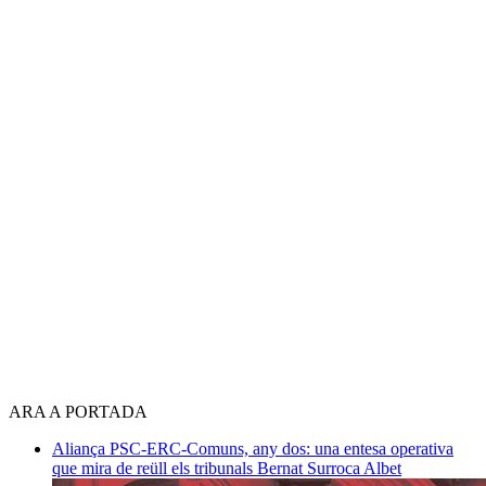
ARA A PORTADA
Aliança PSC-ERC-Comuns, any dos: una entesa operativa
que mira de reüll els tribunals
Bernat Surroca Albet