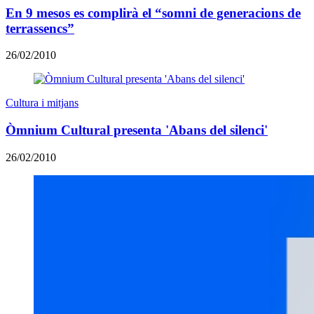
En 9 mesos es complirà el “somni de generacions de
terrassencs”
26/02/2010
Cultura i mitjans
Òmnium Cultural presenta 'Abans del silenci'
26/02/2010