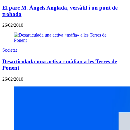
El parc M. Àngels Anglada, versàtil i un punt de
trobada
26/02/2010
Societat
Desarticulada una activa «màfia» a les Terres de
Ponent
26/02/2010