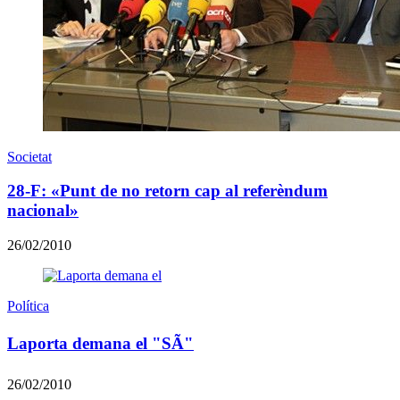
Societat
28-F: «Punt de no retorn cap al referèndum
nacional»
26/02/2010
Política
Laporta demana el "SÃ"
26/02/2010