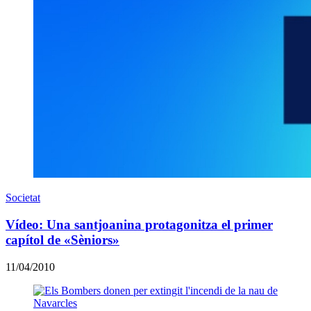
Societat
Vídeo: Una santjoanina protagonitza el primer
capítol de «Sèniors»
11/04/2010