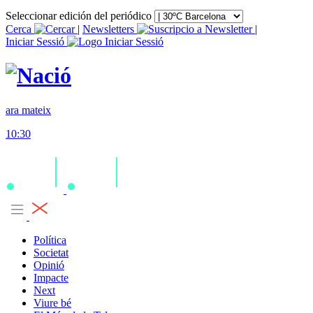
Seleccionar edición del periódico
Cerca
|
Newsletters
|
Iniciar Sessió
ara mateix
10:30
Política
Societat
Opinió
Impacte
Next
Viure bé