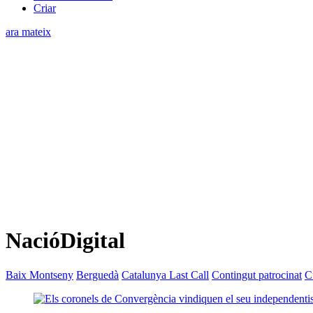
Criar
ara mateix
NacióDigital
Baix Montseny
Berguedà
Catalunya Last Call
Contingut patrocinat
C