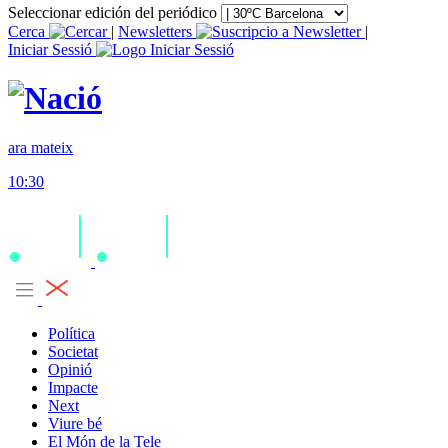
Seleccionar edición del periódico
Cerca
|
Newsletters
|
Iniciar Sessió
ara mateix
10:30
Política
Societat
Opinió
Impacte
Next
Viure bé
El Món de la Tele